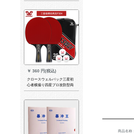
￥
360 円(税込)
クロースウェルバック三星初
心者横撮り四星プロ攻防型両
面テープを学生に向けてテー
リングリングリングリングし
てみました。