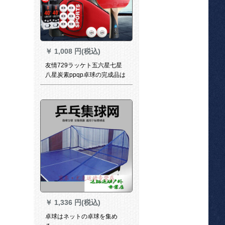
￥
1,008 円(税込)
友情729ラッケト五六星七星
八星炭素ppqp卓球の完成品は
両面テストをします。学生の
初心者は卓球ラッケトを練習
します。シングは6星の横撮り
+プレゼ用のバーグをつまみま
す。
￥
1,336 円(税込)
卓球はネットの卓球を集め