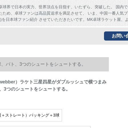
卓球界で日本の実力、世界頂点を目指す、いたずら、突破した。 国内で
たため、卓球ファンは高品質追求を満足させて、 いま、中国一番人気ブ
HS)を日本球ファン紹介 させていただきたいです。MK卓球ラケット屋、
お問い
球、バト、3つのシュートをシュートする。
webber）ラケト三星四星がダブルッシュで横つまみ
、3つのシュートをシュートする。
横＋ストレート）パッキング＋3球