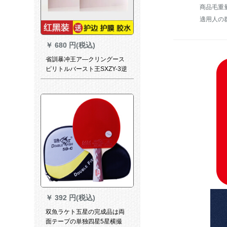
商品毛重量：
適用人の
￥
680 円(税込)
省訓暴冲王ア—クリングース
ピリトルバースト王SXZY-3逆
ゴムピンボールゴム2錠+接着
剤
￥
392 円(税込)
双魚ラケト五星の完成品は両
面テープの単独四星5星横撮