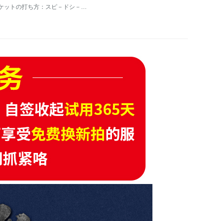
ラケットの打ち方：スピ－ドシ－ク、バランス