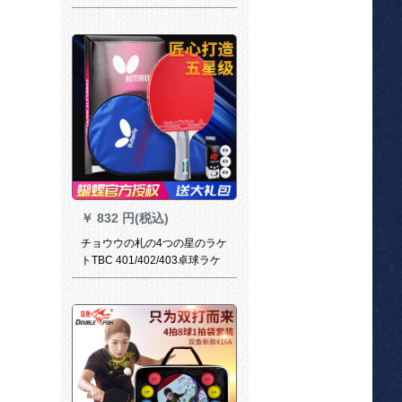
り/長い柄をつまみます。
￥
832 円(税込)
チョウウの札の4つの星のラケ
トTBC 401/402/403卓球ラケ
ットの4つの星の卓球の完成品
は1つの正逆ゴムTBC 403-
（横になった）の长い柄を
た。