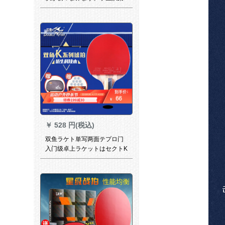
级の専门レベルの卓球は4006
短柄をそのまますくう。1セイ
トは10球1セをプロにしま
す。
￥
528 円(税込)
双鱼ラケト単写两面テプロ门
入门级卓上ラケットはセクトK
5直写を含む。