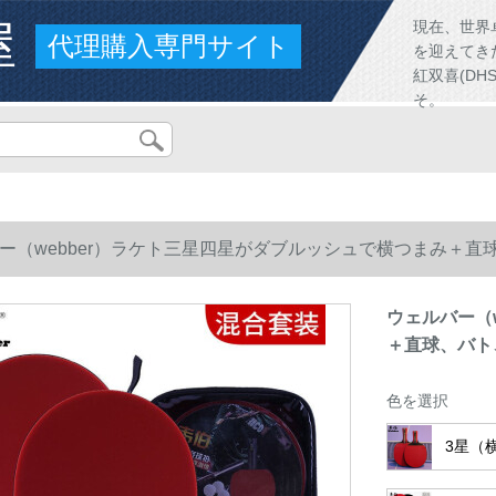
屋
現在、世界
代理購入専門サイト
を迎えてき
紅双喜(D
そ。
ー（webber）ラケト三星四星がダブルッシュで横つまみ＋直
ウェルバー（
＋直球、バト
色を選択
3星（