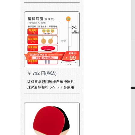
の表面の三毛のラケトは赤い
です。
￥
792 円(税込)
紅双喜卓球訓練器自練神器兵
球弾み軟軸打ラケットを使用
して、卓球おもちゃのプラス
チックシャーシ（ラケットを
含む）に供給します。