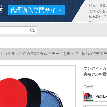
屋
現在、世界
代理購入専門サイト
を迎えてき
紅双喜(D
そ。
・カビラッケ初心者2星が両面テープを撮って、5段の特恵モ
マンディ・カ
恵モデルを横
色を選択
特惠款