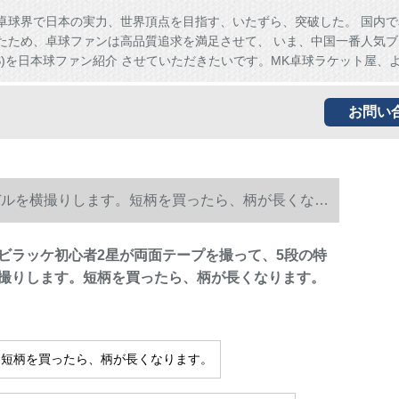
卓球界で日本の実力、世界頂点を目指す、いたずら、突破した。 国内で
たため、卓球ファンは高品質追求を満足させて、 いま、中国一番人気ブ
HS)を日本球ファン紹介 させていただきたいです。MK卓球ラケット屋、
お問い
デルを横撮りします。短柄を買ったら、柄が長くなり
ビラッケ初心者2星が両面テープを撮って、5段の特
撮りします。短柄を買ったら、柄が長くなります。
-短柄を買ったら、柄が長くなります。