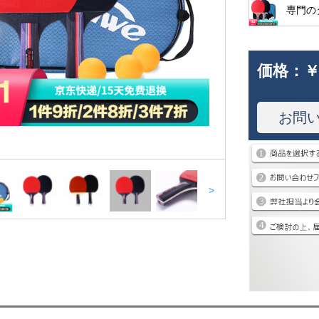
専門の
価格：
￥
お問
>