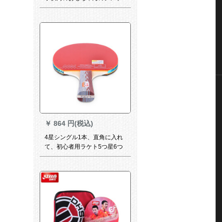
ル練習器です。
￥
864 円(税込)
4星シングル1本、直角に入れ
て、初心者用ラケト5つ星6つ
の専门レベルの新しい4つの星
を横に摘む。