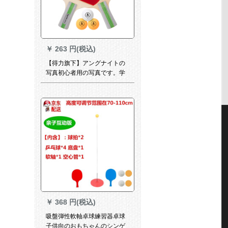
￥
263 円(税込)
【得力旗下】アングナイトの
写真初心者用の写真です。学
生用の大人用のダブルシで
す。縦撮りの2枚は5枚の杨木
直书(3球＋ラッケ袋をプリセ
ットにします。)
￥
368 円(税込)
吸盤弾性軟軸卓球練習器卓球
子供向のおもちゃんのシンゲ