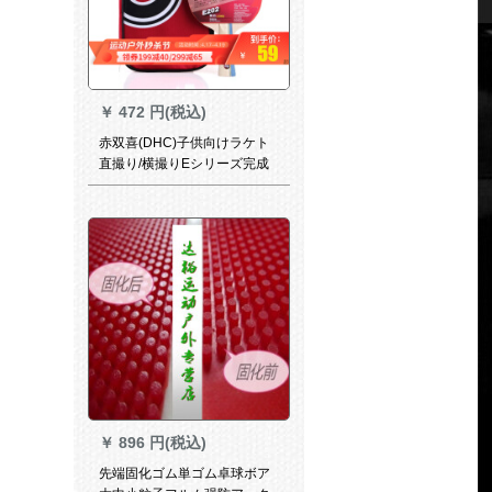
￥
472 円(税込)
赤双喜(DHC)子供向けラケト
直撮り/横撮りEシリーズ完成
品ラケトE 2シリズ直撮り
￥
896 円(税込)
先端固化ゴム単ゴム卓球ボア