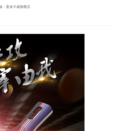
舗：曼迪卡威旗艦店