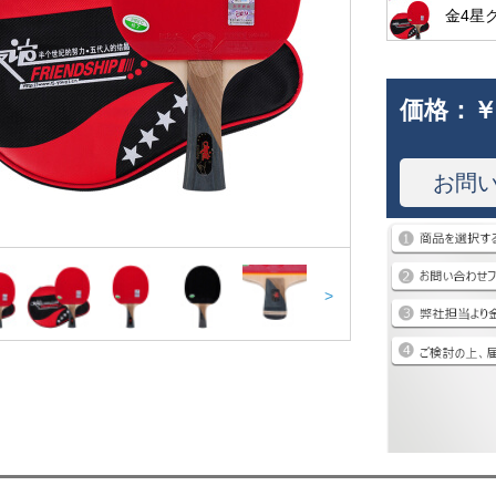
金4星
価格：
￥
お問
>