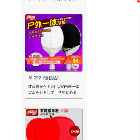
タフイ王攻撃用シーザーザボ
ール5段底板パフレバー横つま
みスト4星401横つまみ
￥
792 円(税込)
红双喜拉ケト2个は室内外一体
ゴムをセトして、学生初心者
向けのシングルケラッケトで
す。