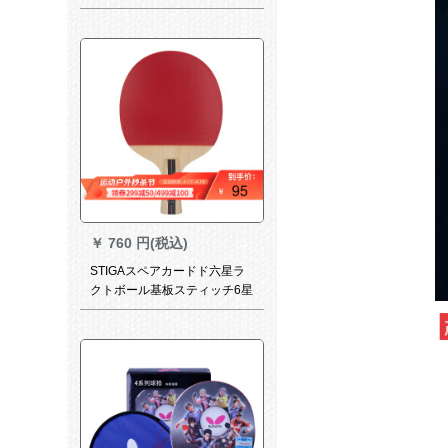
す。星1006スト/シプロシュー
ト。
￥
760 円(税込)
STIGAスペアカードド六星ラ
クトボール基板スティッチ6星
制ラッケト両面テップスカー
ドドシーザーベース