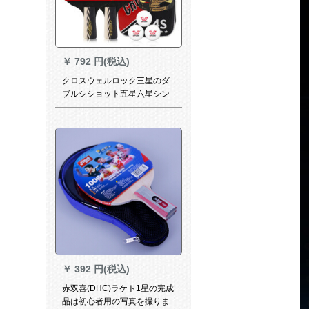
￥
792 円(税込)
クロスウェルロック三星のダ
ブルシショット五星六星シン
グルス攻撃用シーベルトの直
横撮り両面テートP 401;4星/2
本セイト/短柄直筆13本のボア
をプロシュートします。
￥
392 円(税込)
赤双喜(DHC)ラケト1星の完成
品は初心者用の写真を撮りま