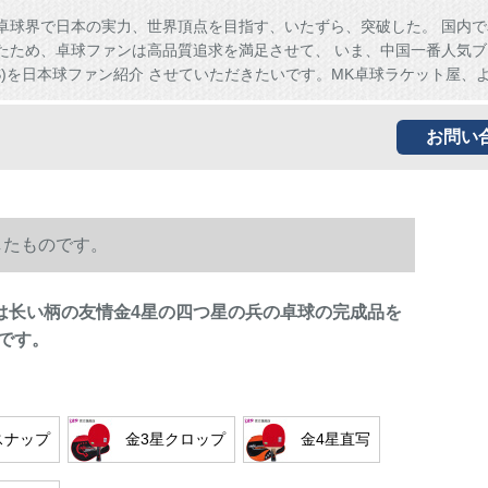
卓球界で日本の実力、世界頂点を目指す、いたずら、突破した。 国内で
たため、卓球ファンは高品質追求を満足させて、 いま、中国一番人気ブ
HS)を日本球ファン紹介 させていただきたいです。MK卓球ラケット屋、
お問い
したものです。
トは长い柄の友情金4星の四つ星の兵の卓球の完成品を
です。
スナップ
金3星クロップ
金4星直写