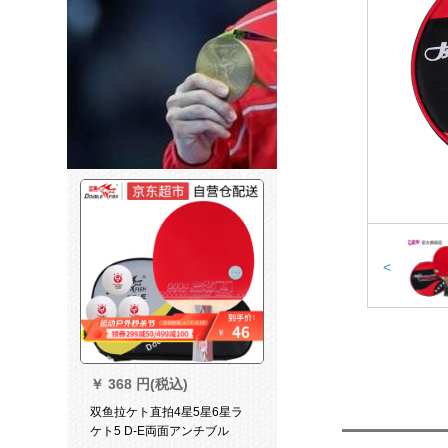
<
￥
368 円(税込)
双鱼拉ケト直拍4星5星6星ラ
ケト5 D-E両面アンチブル