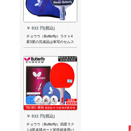
￥
832 円(税込)
チョウウ（Butterfly）ラケト4
星3星の完成品は単写のセムス
の4星の初学のTB-433の直接
撮影/短い取り手（逆ゴム/正ゴ
ム）をくれたプレゼントしま
す。
￥
832 円(税込)
チョウウ（Butterfly）四星ラク
ト4星卓球ボード初学娯楽用バ