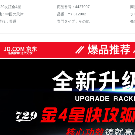
29友誼金4星
商品番号：4427997
商
地：中国の天津
品番：YY 312902
群れ：普通
専門タイプ：その他
発