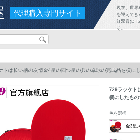
屋
現在、世界
代理購入専門サイト
を迎えてき
紅双喜(D
そ。
ッケトは长い柄の友情金4星の四つ星の兵の卓球の完成品を横に
729ラッケ
横にしたもの
色を選択
金3星