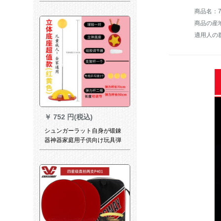
商品名：7
商品の産
適用人の
￥
752 円(税込)
シュンガーラット自身が锻錬
器神器家庭用子供向け玩具弾
力軟軸卓球トリニコン立体座
超価値モデル赤黄色