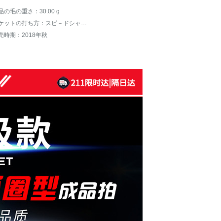
品の毛の重さ：30.00 g
ラケットの打ち方：スピ－ドシャー、バックボル、攻撃用シェ－ク、バランス
売時期：2018年秋