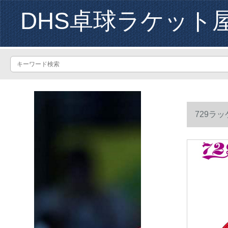
DHS卓球ラケット
729ラ