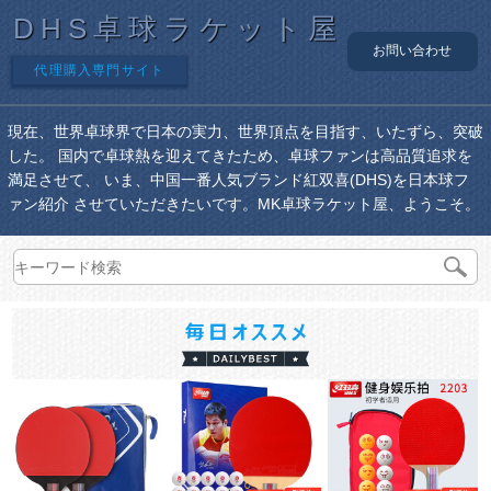
DHS卓球ラケット屋
お問い合わせ
代理購入専門サイト
現在、世界卓球界で日本の実力、世界頂点を目指す、いたずら、突破
した。 国内で卓球熱を迎えてきたため、卓球ファンは高品質追求を
満足させて、 いま、中国一番人気ブランド紅双喜(DHS)を日本球フ
ァン紹介 させていただきたいです。MK卓球ラケット屋、ようこそ。