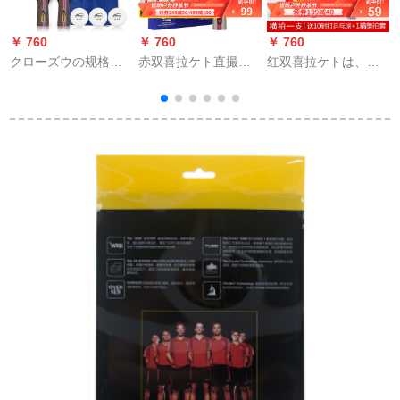
￥ 760
￥ 760
￥ 760
￥
クローズウの规格品
赤双喜拉ケト直撮り
红双喜拉ケトは、规
の卓球の完成品はダ
横撮り単拍狂走3攻击
格品の小中学校の子
ブルショットの2匹の
用シーザータワー3星
供供を撮影して、初
初心者の卓球ラッピ
4星兵パンラッケト三
心者向けに、横やり
ングをした2本の诘め
星T 3006両面テート
ぐすの完成品を撮影
物をしたまま、3つの
CS
します。2星の长い逆
ボア+セレブをしてい
ゴムを入れて、シン
ます。
グルだかまります。
【2203】横撮りで10
球をプロシュートす
る。1セレブです。