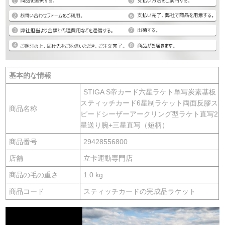
基本的な情報
STIGA S帝カード六星ラケト単写炭素基板
スティッチカード6星制ラケット両面反膠ス
商品名称
ピードシーザーアークリング型ラケト直写2
星送り腕+三星直写（短柄）
商品番号
29428556800
店舗
立卡運動専門店
商品の毛の重さ
1.0 kg
商品コード
スティッチカードの完成品ラケット