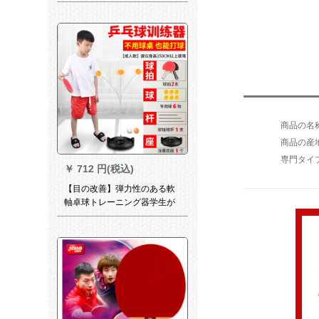
の器を訓練してから、供給し
ます。近視防止の室内力のラ
ケトの家庭用の子は、け版の
スティンレス+記憶の軟軸の2
本+卓球の5つ+ラッケトの2つ
を供える。
商品の産
専門タイ
￥
712 円(税込)
【目の改善】弾力性のある軟
軸卓球トレーニング器学生が
卓球ラッケトの訓練神器にボ
ボールをリリースするトレー
ディング器具を供給します。
家庭用大人用の金1.15-13調整
です。【2拍+6球+1シャフト
を送ります。】