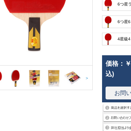
6つ星
6つ星6
4星級4
価格：
￥
込)
>
お問