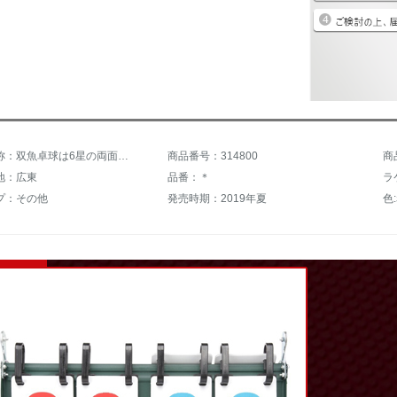
商品の名称：双魚卓球は6星の両面の海綿をたたいて反対に全面的な型を貼って直接に6 A-Eをたたいて2つのボールをたたきます。
商品番号：314800
商
地：広東
品番：＊
プ：その他
発売時期：2019年夏
色