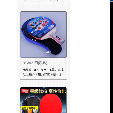
まんで、柄のゴムを直接にし
た、アマチの入門娯楽のセク
トを直にします。
￥
392 円(税込)
赤双喜(DHC)ラケト1星の完成
品は初心者用の写真を撮りま
す。星1006スト/シプロシュー
ト。