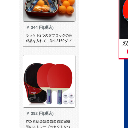
￥
344 円(税込)
ラッケト2つのダブロックの完
成品を入れて、学生8160ダブ
の横撮り+12球+バッキングを
拾う。
￥
392 円(税込)
赤双喜娯楽娯楽娯楽娯楽完成
品のストレープのセクトをつ