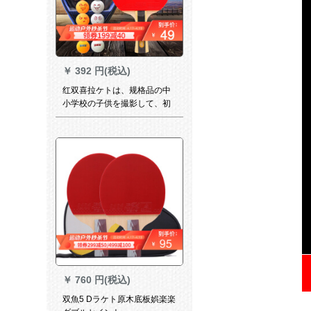
￥
392 円(税込)
红双喜拉ケトは、规格品の中
小学校の子供を撮影して、初
心者に向けて、くまの逆ゴム
ムの完成品を撮影して、1つの
星を入れて、ダブルの逆ゴム
ムの単写を撮ります。
￥
760 円(税込)
双魚5 Dラケト原木底板娯楽楽