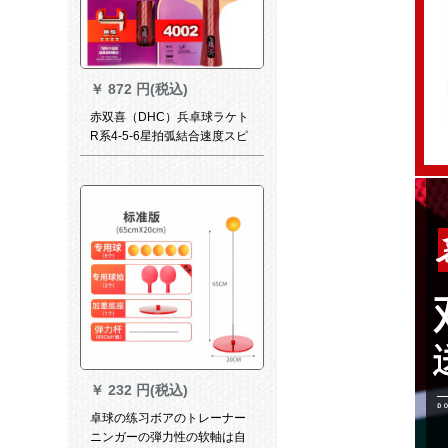
￥
872 円(税込)
赤双喜（DHC）兵卓球ラケト
R系4-5-6星拍弧結合速度スピ
リット·ドナ·ク7階純木総合攻
防R 4002枚/四星横撮り/双反
膠
￥
232 円(税込)
卓球の练习ボアのトレーナー
ニンガーの弾力性の软軸は自