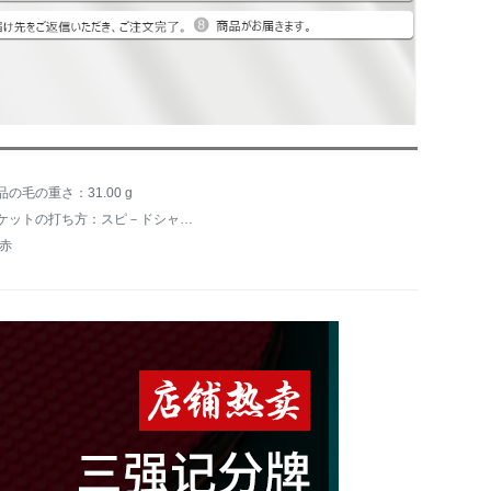
品の毛の重さ：31.00 g
ラケットの打ち方：スピ－ドシャー、バックボル、キャット、攻撃用シェ－ク、守備用シェ－ク、バランス、その他
:赤