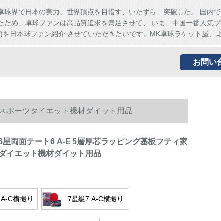
卓球界で日本の実力、世界頂点を目指す、いたずら、突破した。 国内で
たため、卓球ファンは高品質追求を満足させて、 いま、中国一番人気ブ
HS)を日本球ファン紹介 させていただきたいです。MK卓球ラケット屋、
お問い
庭用スポーツダイエット機材ダイット用品
星両面テート6 A-E 5層厚芯ラッピング基板フティ家
ダイエット機材ダイット用品
 A-C横撮り
7星級7 A-C横撮り