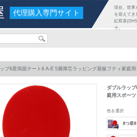
屋
現在、世界
代理購入専門サイト
を迎えてき
紅双喜(D
そ。
ップ6星両面テート6 A-E 5層厚芯ラッピング基板フティ家
ダブルラップ6
庭用スポーツ
色を選択
8つ星8