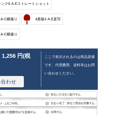
ランク6 A-Eストレートショット
 A-C横撮り
4星級4 A-E直写
 A-C横撮り
 1,256 円(税
ここで表示されるのは商品原価
です。代理費用、送料等はお問
い合わせください。
い合わせ