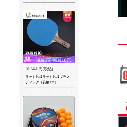
动的に帰ってきてシングペー
アの娯楽を弾きます。大人向
けのフィット器具の標準項(65
cmのソフト軸*1)にラッケトを
持ちます。
￥
664 円(税込)
ラケト砂板ラケト砂板プラス
ティック（長柄1本）