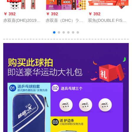
￥ 392
￥ 392
￥ 392
￥
赤双喜(DHE)2019新
赤双喜（DHC）ラケ
双魚(DOUBLE FISH)
品T型ラッケト
ト四星兵卓球ラケト
双魚4 Aラケト四星ピ
の完成品は直撃で
ンセット
ン
す。初心者の暴レー
ト坊王の横撮り4星卓
球シングは4つ星
4006の両面にゴムが
付いています。