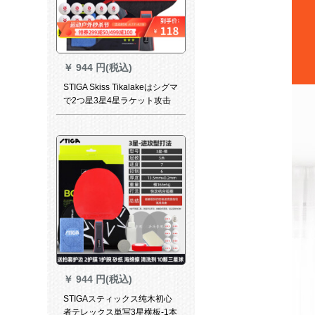
￥
944 円(税込)
STIGA Skiss Tikalakeはシグマ
で2つ星3星4星ラケット攻击
用シージェク型三星BOUNCE
ストールを撮影します。
￥
944 円(税込)
STIGAスティックス纯木初心
者テレックス単写3星横板-1本