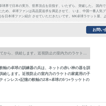
卓球界で日本の実力、世界頂点を目指す、いたずら、突破した。 国内で
たため、卓球ファンは高品質追求を満足させて、 いま、中国一番人気ブ
HS)を日本球ファン紹介 させていただきたいです。MK卓球ラケット屋、
お問い
てから、供給します。近視防止の室内力のラケトの
トの2つを供える。
軟軸の卓球の訓練器の兵は、ネットの赤い神の器を訓
供給します。近視防止の室内力のラケトの家庭用の子
ティンレス+記憶の軟軸の2本+卓球の5つ+ラッケトの
。