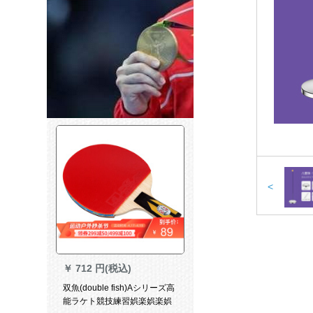
<
￥
712 円(税込)
双魚(double fish)Aシリーズ高
能ラケト競技練習娯楽娯楽娯