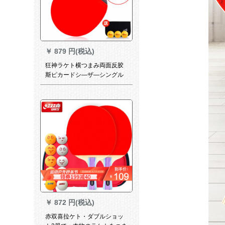
￥
879 円(税込)
狂神ラケト横つまみ両面反胶
斯ピカードシ—ザ—シングル
456星（セト付き）五星短柄
シゲルセト+卓球ボア
￥
872 円(税込)
赤双喜拉ケト・ダブルショッ