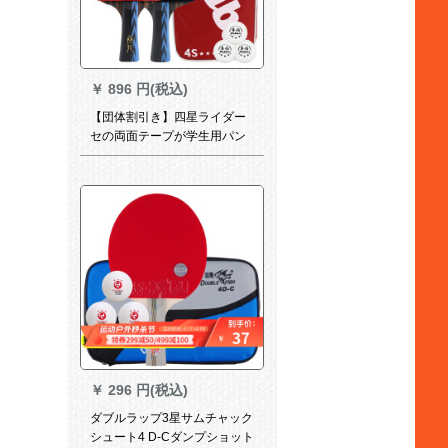
￥
896 円(税込)
【団体割引き】四星ライダー
セの両面テープが学生用パン
を横に摘む。2本の横撮りをし
ます。ウェルバスターが撮り
取ります。3つの卓球ボアをセ
イトする。
￥
296 円(税込)
ダブルラップ3星サムチャック
シュート4 D-Cダンプショット