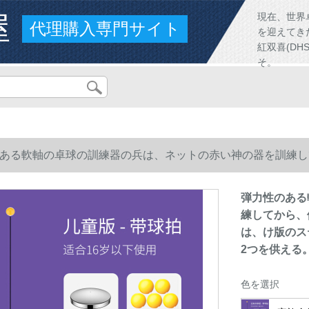
屋
現在、世界
代理購入専門サイト
を迎えてき
紅双喜(D
そ。
ある軟軸の卓球の訓練器の兵は、ネットの赤い神の器を訓練し
は、け版のスティンレス+記憶の軟軸の2本+卓球の5つ+ラッケ
弾力性のある
練してから、
は、け版のス
2つを供える
色を選択