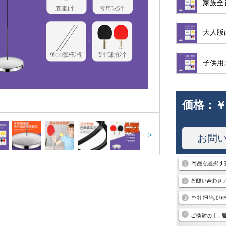
家族全
大人版
子供用
価格：
￥
>
お問