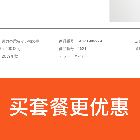
商品名称：弾力の柔らかい軸の卓球の訓練器の兵兵はネットの赤い神の器を訓練してから供給します。近視防止の室内の力のラケットの家庭用の子供に向けてステンレス版+記憶の軟軸の2本+卓球の5つの+ラケットの2つを供えます。
商品番号：66241909929
店
100.00 g
商品番号：1521
適
2019年秋
カラー：ネイビー