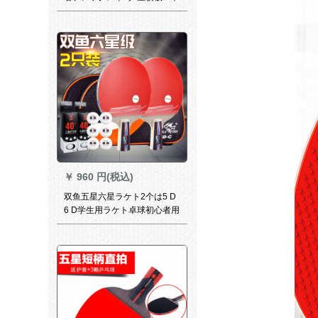
￥
960 円(税込)
双鱼五星六星ラケト2个は5 D
6 D学生用ラケト卓球初心者用
の両面テープ6 D直写（短柄）
2个＋プロシュート用のバック
を入れます。