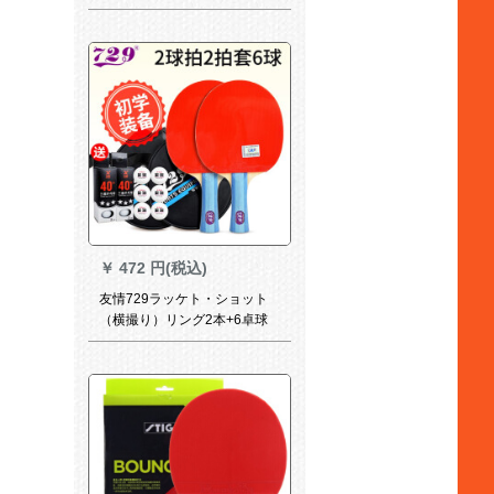
(長柄)シングセト
￥
472 円(税込)
友情729ラッケト・ショット
（横撮り）リング2本+6卓球
+2セクスト。