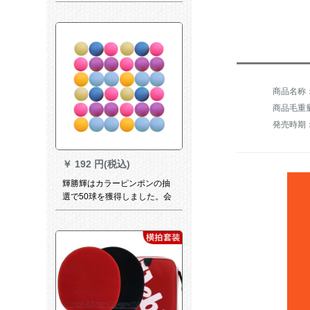
楽娯楽ラッケト6 Aラッケト横
撮り
商品毛重量：
発売時期：
￥
192 円(税込)
輝勝輝はカラーピンポンの抽
選で50球を獲得しました。会
社活動はボールデジタルで賞
をとりました。カラー無字球
（100個）はマークペンを送
ります。