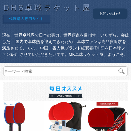
DHS卓球ラケット屋
お問い合わせ
代理購入専門サイト
現在、世界卓球界で日本の実力、世界頂点を目指す、いたずら、突破
した。 国内で卓球熱を迎えてきたため、卓球ファンは高品質追求を
満足させて、 いま、中国一番人気ブランド紅双喜(DHS)を日本球フ
ァン紹介 させていただきたいです。MK卓球ラケット屋、ようこそ。