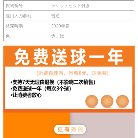
貨物番号
ラケットセット付き
適用人の群れ
普通
発売時期
2020年春
色
赤、緑