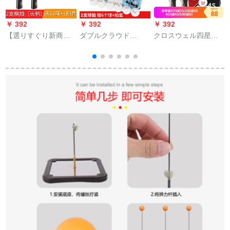
￥ 392
￥ 392
￥ 392
￥
【選りすぐり新商
ダブルクラウド
クロスウェル四星ラ
蝶
品】兵浜ラケトのラ
（shugyun）ラケト
ケト4星直撮ゴムクラ
ッピング2本セイント
三星初心者普及型ダ
スシンガー2重书き2
の横撮り、アマチャ
ブルラッケジット2面
セト4星グリット
リング2本
リフレジット2冊+ボ
ア1箱