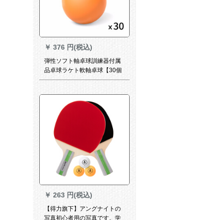
￥
376 円(税込)
弾性ソフト軸卓球訓練器付属
品卓球ラケト軟軸卓球【30個
入り】
￥
263 円(税込)
【得力旗下】アングナイトの
写真初心者用の写真です。学