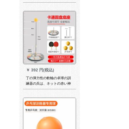
の逆ゴムY 2060 Sグリップを
したものです。
￥
392 円(税込)
丁の弾力性の軟軸の卓球の訓
練器の兵は、ネットの赤い神
の器を訓練してから、供給し
ます。近視防止の室内のおも
ちゃんの家庭用【スタレンレ
ス】大きな口のサーの高さは
家族の金を調節することで
す。