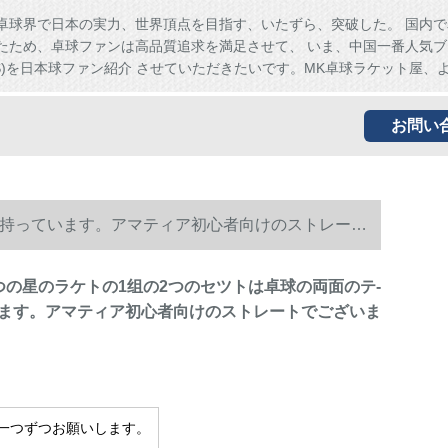
卓球界で日本の実力、世界頂点を目指す、いたずら、突破した。 国内で
たため、卓球ファンは高品質追求を満足させて、 いま、中国一番人気ブ
HS)を日本球ファン紹介 させていただきたいです。MK卓球ラケット屋、
お問い
を持っています。アマティア初心者向けのストレート
つの星のラケトの1组の2つのセツトは卓球の両面のテ-
ます。アマティア初心者向けのストレートでございま
一つずつお願いします。