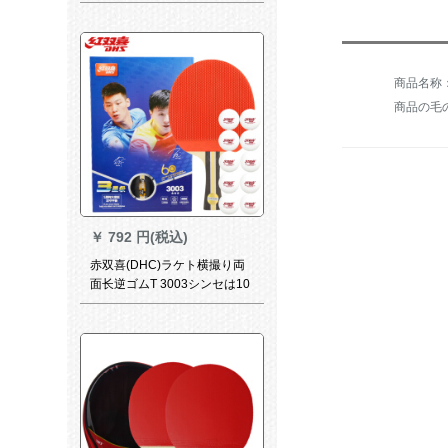
かって、兵士のボアルールの
専門門を調節することができ
ます。练习してから、カラケ
トを弾きます。
商品の毛の
￥
792 円(税込)
赤双喜(DHC)ラケト横撮り両
面长逆ゴムT 3003シンセは10
个の卓球ボアをプロシュート
する。