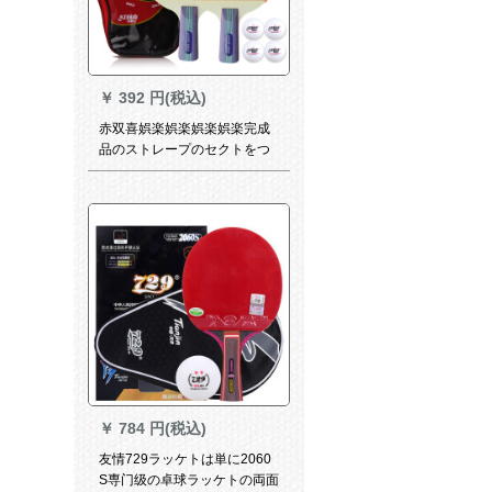
￥
392 円(税込)
赤双喜娯楽娯楽娯楽娯楽完成
品のストレープのセクトをつ
まんで、柄のゴムを直接にし
た、アマチの入門娯楽のセク
トを直にします。
￥
784 円(税込)
友情729ラッケトは単に2060
S専门级の卓球ラッケトの両面