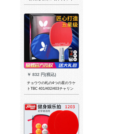
生用の大人用のダブルシで
す。縦撮りの2枚は5枚の杨木
直书(3球＋ラッケ袋をプリセ
ットにします。)
￥
832 円(税込)
チョウウの札の4つの星のラケ
トTBC 401/402/403チャリン
トの4つの星の卓球の完成品は
1つの正逆ゴムTBC 403-（直
撃）の短い柄をた。