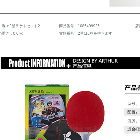
商品名称：蝶々2星ラケトセット2個セット卓球ボール付き両面テープ付きの両面テープ付きのアマチュア初心者向けの横撮り各1本
商品番号：1085499926
店
重さ：0.6 kg
貨物番号：2星は6球を持ちます