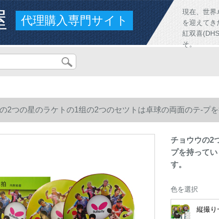
屋
現在、世界
代理購入専門サイト
を迎えてき
紅双喜(D
そ。
の2つの星のラケトの1组の2つのセツトは卓球の両面のテ-プ
す。
チョウウの2
プを持ってい
す。
色を選択
縦撮り