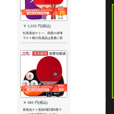
￥
1,032 円(税込)
红双喜拉ケト一、四星の卓球
ラケト様の完成品は直接に初
心者を対象にしたものです。
王卓球の横撮り4星卓球の横撮
りはT 2星ずと横です。
￥
480 円(税込)
双鱼拉ケト直拍4星5星6星ラ