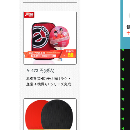
ーニングしてから、シンゴル
で撮影します。
￥
472 円(税込)
赤双喜(DHC)子供向けラケト
直撮り/横撮りEシリーズ完成
品ラケトE 2シリズ直撮り