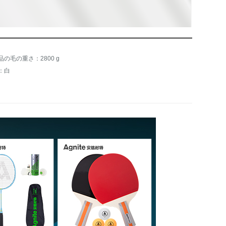
品の毛の重さ：2800 g
：白