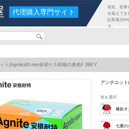
屋
現在、世界
代理購入専門サイト
を迎えてき
紅双喜(D
そ。
ト(Agnite)40 mm卓球ケス60個の黄色F 390 Y
アンチエット(A
色を選択
爆款オ
七重の