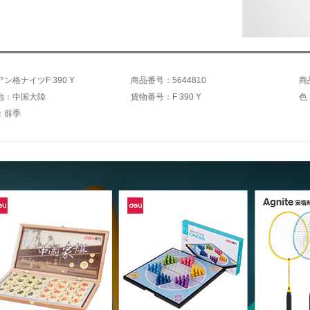
ン格ナイツF 390 Y
商品番号：5644810
商
地：中国大陸
貨物番号：F 390 Y
色
：前季