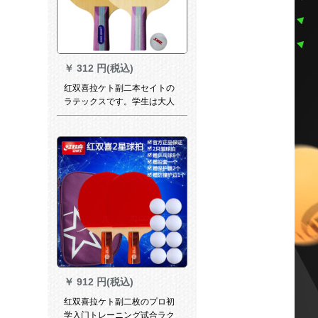
￥
312 円(税込)
红双喜拉ケト副二本セイトの
ラテックスです。学生は大人
でもあります。リトルライン1
本を直接つまみます。
￥
912 円(税込)
红双喜拉ケト副二枚のプロ初
学入门トレーニング试合ラク