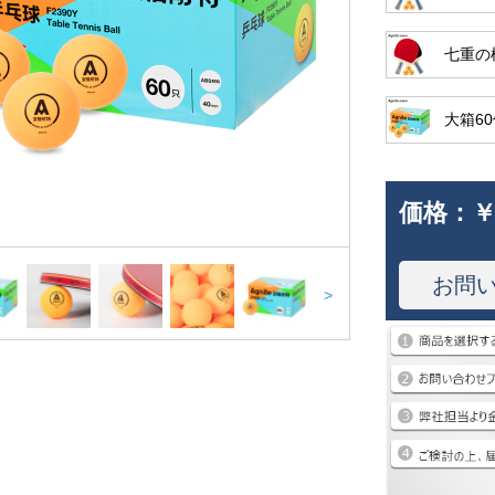
七重の
大箱6
価格：
￥
お問
>