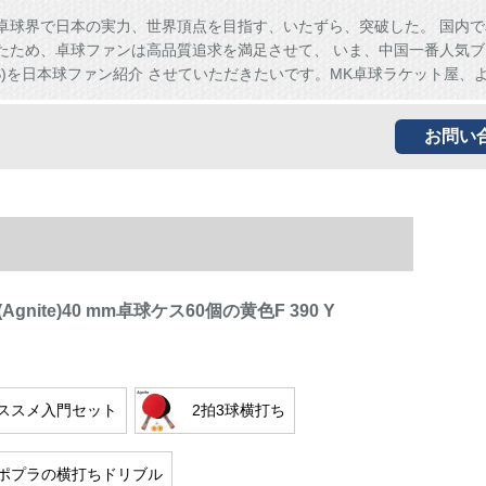
卓球界で日本の実力、世界頂点を目指す、いたずら、突破した。 国内で
たため、卓球ファンは高品質追求を満足させて、 いま、中国一番人気ブ
HS)を日本球ファン紹介 させていただきたいです。MK卓球ラケット屋、
お問い
gnite)40 mm卓球ケス60個の黄色F 390 Y
ススメ入門セット
2拍3球横打ち
ポプラの横打ちドリブル