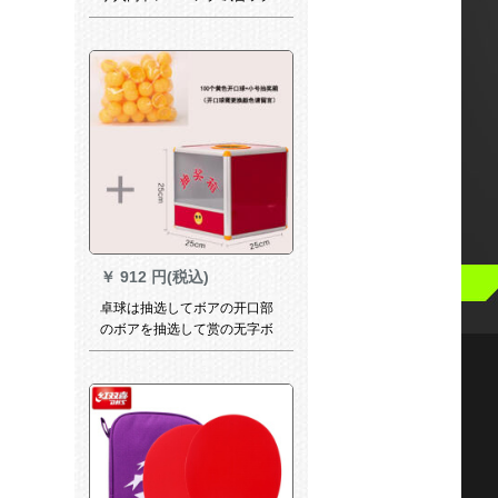
ト両面の反ゴム高级ラッケト
をセトにして大人の学生コ-チ
に试合する。普通の2つの星を
直接つまみます。
￥
912 円(税込)
卓球は抽选してボアの开口部
のボアを抽选して赏の无字ボ
アのカラーの空腹の兵の卓球
の道具の100の黄色の开口部
のボア+トレントの抽选箱をタ
ッチします。