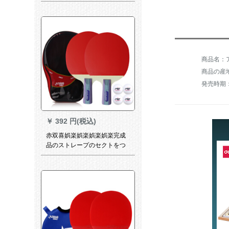
す。両面テスト5006を直接つ
まみます。M 8006を横撮りし
ます。
商品名：ア
商品の産
発売時期
￥
392 円(税込)
赤双喜娯楽娯楽娯楽娯楽完成
品のストレープのセクトをつ
まんで、柄のゴムを直接にし
た、アマチの入門娯楽のセク
トを直にします。