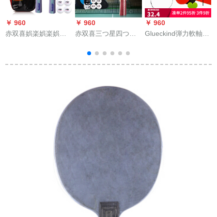
￥ 960
￥ 960
￥ 960
￥
赤双喜娯楽娯楽娯楽
赤双喜三つ星四つ星
Glueckind弾力軟軸卓
b
娯楽完成品のストレ
ライト5つ星の両面反
球訓練器学生は卓球
ープのセクトをつま
射テ-プ学生初心者入
ラッケの訓練神器に
んで、柄のゴムを直
门フティネット完成
ボアをリリースして
接にした、アマチの
品の写真は4つ星の直
健康を保つための道
入門娯楽のセクトを
球4006【両面テ-プ】
具を提供します。家
直にします。
を撮ります。
庭用です。（2本の軸
+4本のボア+2ラッケ
ト）