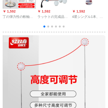
￥ 1,592
￥ 1,592
￥ 1,592
￥
丁の弾力性の軟軸の
ラッケトの完成品は
4星シングル1本、直
卓球の訓練器の兵
中学生のラッケトを
角に入れて、初心者
は、ネットの赤い神
拾う。長短柄をその
用ラケト5つ星6つの
の器を訓練してか
ままにします。3球を
専门レベルの新しい4
ら、供給します。近
1セにします。2本の
つの星を横に摘む。
視防止の室内のおも
长い柄をプロにしま
ちゃんの家庭用【ス
す。（3球＋1パン）
タレンレス】大きな
口のサーの高さは家
族の金を調節するこ
とです。