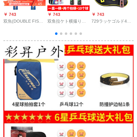
￥ 743
￥ 743
￥ 743
￥
双魚(DOUBLE FISH)
双鱼拉ケト横撮りセ
729ラッケゴルド4星
双魚の両面反射テッ
ト初心者学生テレー
シングルス四星友情5
プセト
ニ试合用卓球ラケト2
阶纯木金3星
つのセトK 007と横に
しています。【10球
送ります。】