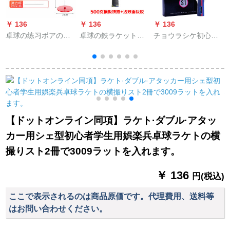
￥ 136
￥ 136
￥ 136
￥
卓球の练习ボアのト
卓球の鉄ラケットの
チョウラシケ初心者
S
レーナーニンガーの
卓球は重さを背負っ
の学生用写真S 1両の
s
弾力性の软軸は自动
て鉄の訓練のラケッ
面ティップコース
的に帰ってきてシン
トの金属をたたいて
グペーアの娯楽を弾
シュートします。
きます。大人向けの
フィット器具の標準
項(65 cmのソフト軸
【ドットオンライン同項】ラケト·ダブル·アタッ
*1)にラッケトを持ち
カー用シェ型初心者学生用娯楽兵卓球ラケトの横
ます。
撮りスト2冊で3009ラットを入れます。
￥ 136
円(税込)
ここで表示されるのは商品原価です。代理費用、送料等
はお問い合わせください。