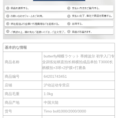
基本的な情報
butterfly蝴蝶ラケット 蒂姆波尔 初学入门专
商品名称
业训练短柄直拍长柄横拍成品单拍 T3000长
柄横拍+3球+2护膜+打磨条
商品编号
64201743451
店铺
沪动运动专营店
商品毛重
1.0kg
商品产地
中国大陆
货号
Timo boll1000/2000/3000