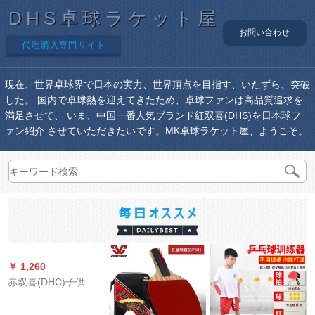
DHS卓球ラケット屋
お問い合わせ
代理購入専門サイト
現在、世界卓球界で日本の実力、世界頂点を目指す、いたずら、突破
した。 国内で卓球熱を迎えてきたため、卓球ファンは高品質追求を
満足させて、 いま、中国一番人気ブランド紅双喜(DHS)を日本球フ
ァン紹介 させていただきたいです。MK卓球ラケット屋、ようこそ。
￥ 1,260
赤双喜(DHC)子供向
ラケト2星3星级ツッ
コショット2本セイン