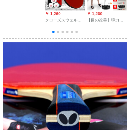
ト2本セットダンプシ
ュート2枚セット2枚
￥ 1,260
￥ 1,260
￥
セット
クローズスウェルロ
【目の改善】弾力性
ック4星ダブルショッ
のある軟軸卓球トレ
ト5星六星シングルス
ーニング器学生が卓
攻撃用シーベルトの
球ラッケトの訓練神
直横撮り両面テートP
器にボボールをリリ
501;5星/1册セイト/短
ースするトレーディ
柄直写13个のボアを
ング器具を供給しま
プロシュートする。
す。家庭用大人用の
金1.15-13調整です。
【2拍+6球+1シャフ
トを送ります。】