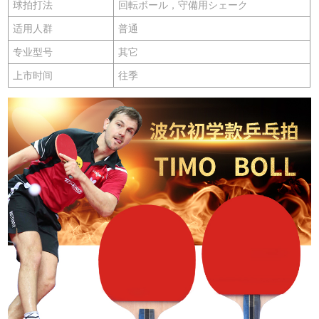
球拍打法
回転ボール，守備用シェーク
适用人群
普通
专业型号
其它
上市时间
往季