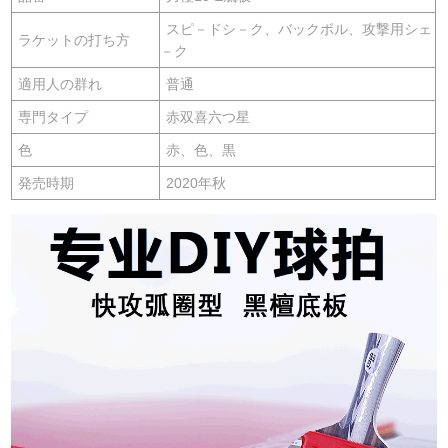
スピ－ドシ－ク、バックボル、攻撃用シェ
ラケットの打ち方
－ク
適用人の群れ
普通
専門タイプ
赤双喜六つ星
色
赤、色、黒
発売時期
2020年秋