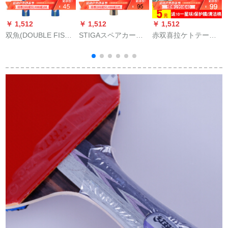
￥ 1,512
￥ 1,512
￥ 1,512
￥
双魚(DOUBLE FISH)
STIGAスペアカード
赤双喜拉ケトテープ
双魚の両面反射テッ
ド六星ラクトボール
が狂奔しています。3
プセト
基板スティッチ6星制
枚のラテックスが厚
ラッケト両面テップ
いです。2.15 mm硬
スカードドシーザー
さ38度の赤色があり
ベース
ます。10個の星に送
られます。