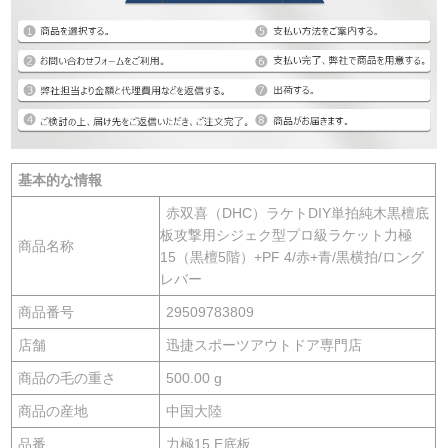
基本的な情報
赤双喜（DHC）ラケトDIY単拍純木黒檀底
板攻撃用シジェク型プロ級ラケット力極
商品名称
15（黒檀5階）+PF 4/赤+青/黒横拍/ロング
レバー
商品番号
29509783809
店舗
迅捷スポーツアウトドア専門店
商品の毛の重さ
500.00 g
商品の産地
中国大陸
品番
力極15 E底板