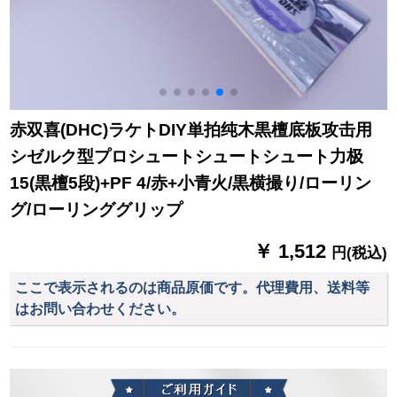
赤双喜(DHC)ラケトDIY単拍纯木黒檀底板攻击用
シゼルク型プロシュートシュートシュート力极
15(黒檀5段)+PF 4/赤+小青火/黒横撮り/ローリン
グ/ローリンググリップ
￥ 1,512
円(税込)
ここで表示されるのは商品原価です。代理費用、送料等
はお問い合わせください。