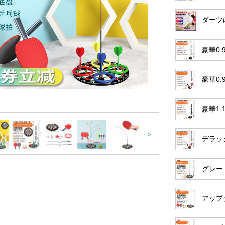
ダーツ
豪華0
豪華0
豪華1
>
デラッ
グレー
アップ