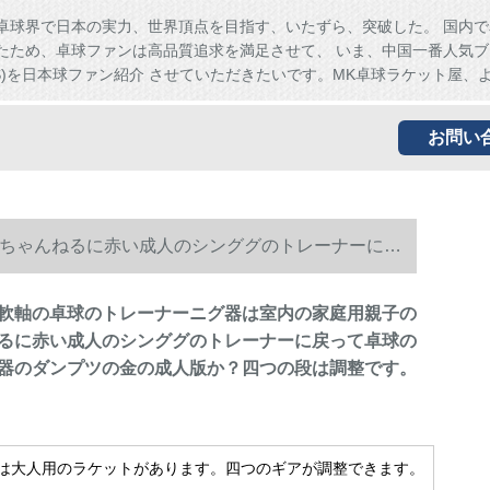
卓球界で日本の実力、世界頂点を目指す、いたずら、突破した。 国内で
たため、卓球ファンは高品質追求を満足させて、 いま、中国一番人気ブ
HS)を日本球ファン紹介 させていただきたいです。MK卓球ラケット屋、
お問い
ちゃんねるに赤い成人のシンググのトレーナーに戻
す。
軟軸の卓球のトレーナーニグ器は室内の家庭用親子の
るに赤い成人のシンググのトレーナーに戻って卓球の
器のダンプツの金の成人版か？四つの段は調整です。
は大人用のラケットがあります。四つのギアが調整できます。