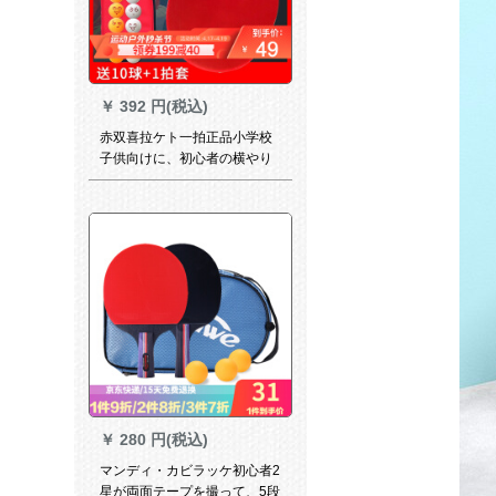
￥
392 円(税込)
赤双喜拉ケト一拍正品小学校
子供向けに、初心者の横やり
ぐぐるの逆ゴム制品の写真
は、星を1つつけて、ダブルの
逆ゴムを1つにします。
￥
280 円(税込)
マンディ・カビラッケ初心者2
星が両面テープを撮って、5段