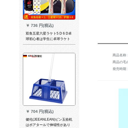
￥
736 円(税込)
双鱼五星六星ラケト5 D 6 D卓
球初心者は学生に卓球ラケト
を练习すること。
商品の毛の
発売時期：
￥
704 円(税込)
健伦(JEEANLEAN)ピン玉拾机
はポアタールで伸缩性があり