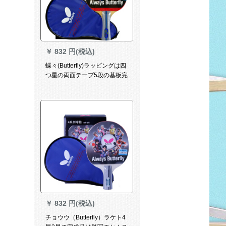
￥
832 円(税込)
蝶々(Butterfly)ラッピングは四
つ星の両面テープ5段の基板完
成品を横にすくった。単拍TB-
422はセトをプロにします。
￥
832 円(税込)
チョウウ（Butterfly）ラケト4