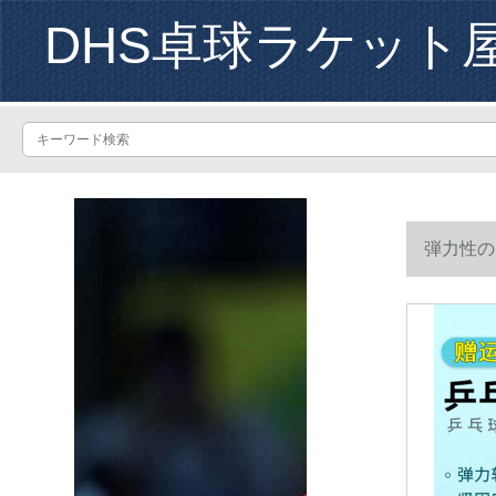
DHS卓球ラケット
弾力性の
って卓球の