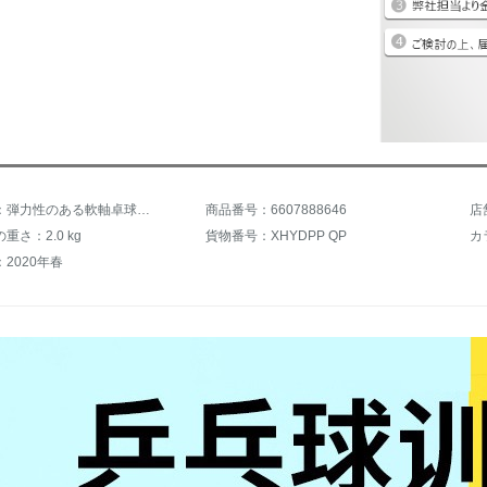
商品名称：弾力性のある軟軸卓球トレーニング器室内の家庭用親子玩具網に赤い成人のシングルラケットの訓練器で卓球を打ち返します。
商品番号：6607888646
重さ：2.0 kg
貨物番号：XHYDPP QP
カ
2020年春