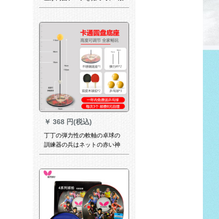
の特恵モデルを横撮りしま
す。短柄を買ったら、柄が長
くなります。
￥
368 円(税込)
丁丁の弾力性の軟軸の卓球の
訓練器の兵はネットの赤い神
の器を訓練してから供給しま
す。近視防止の室内のおもち
ゃの家庭用【ステンレス】ナ
タクの高さは家族の金を調節
することができます。