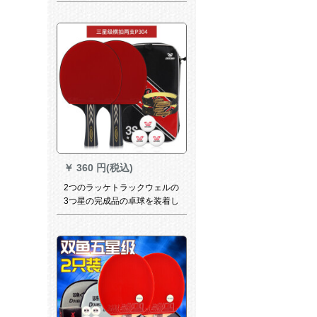
スト用卓球シュートシュート
シュートシュートシュート
￥
360 円(税込)
2つのラッケトラックウェルの
3つ星の完成品の卓球を装着し
ています。学生の初心者が横
撮りします。新しいサムスン
です。横撮り2本です。3つの
卓球と2つのサイドキャバがあ
ります。