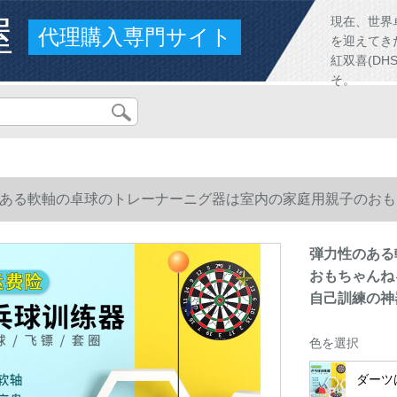
屋
現在、世界
代理購入専門サイト
を迎えてき
紅双喜(D
そ。
ある軟軸の卓球のトレーナーニグ器は室内の家庭用親子のおも
自己訓練の神器のダンプツの金の成人版か？四つの段は調整で
弾力性のある
おもちゃんね
自己訓練の神
色を選択
ダーツ