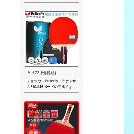
ます。ネコを拾うためにボア
を拾う器は伸縮性がありま
す。
￥
672 円(税込)
チョウウ（Butterfly）ラケトサ
ム3星卓球ボードの完成品は
TBCチョウの王をしたことで
す。単拍の初心者娯楽は二重
の逆ゴムです。三星TBC 302
をたたたたましです。直接に
短い柄を一つつまむ。