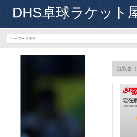
DHS卓球ラケット
紅双喜（
ケト）