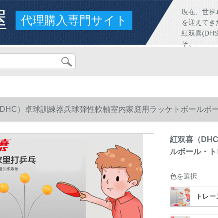
屋
現在、世界
代理購入専門サイト
を迎えてき
紅双喜(D
そ。
DHC）卓球訓練器兵球弾性軟軸室内家庭用ラッケトボールボール
紅双喜（DH
ルボール・ト
色を選択
トレー