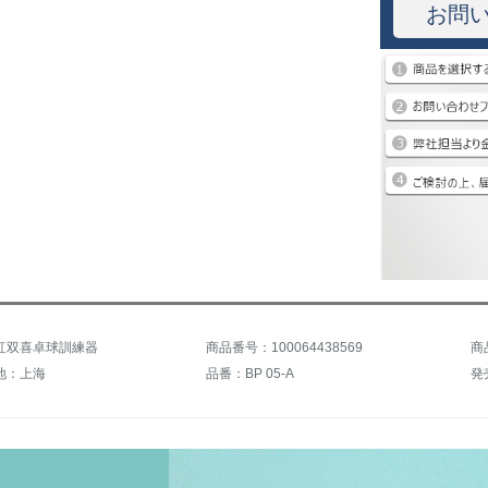
お問
紅双喜卓球訓練器
商品番号：100064438569
商
地：上海
品番：BP 05-A
発