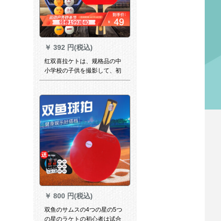
￥
392 円(税込)
红双喜拉ケトは、规格品の中
小学校の子供を撮影して、初
心者に向けて、くまの逆ゴム
ムの完成品を撮影して、1つの
星を入れて、ダブルの逆ゴム
ムの単写を撮ります。
￥
800 円(税込)
双鱼のサムスの4つの星の5つ
の星のラケトの初心者は试合