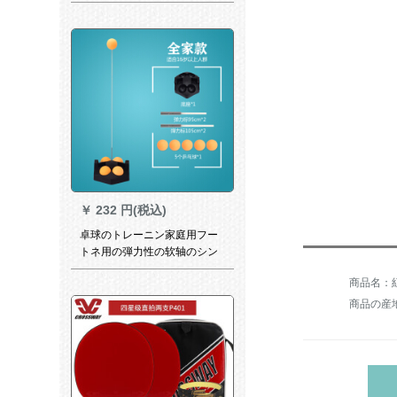
スト用卓球シュートシュート
シュートシュートシュート
￥
232 円(税込)
卓球のトレーニン家庭用フー
トネ用の弾力性の软轴のシン
グはボレーの利器を训练しま
商品名：
す。
商品の産