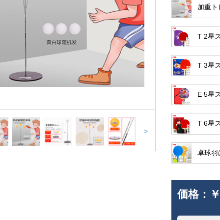
加重ト
T 2
T 3
E 5
T 6
>
卓球羽
価格：
￥