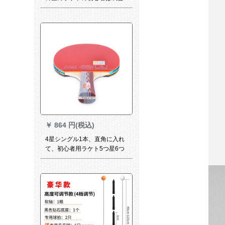
の専门の兵を训练していま
す。両面のゴムを反対にしま
す。
￥
864 円(税込)
4星シングル1本、直角に入れ
て、初心者用ラケト5つ星6つ
の専门レベルの新しい4つの星
を横に摘む。