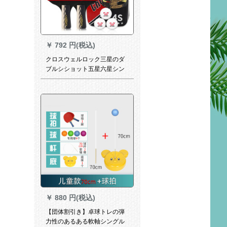
￥
792 円(税込)
クロスウェルロック三星のダ
ブルシショット五星六星シン
グルス攻撃用シーベルトの直
横撮り両面テートP 401;4星/2
本セイト/短柄直筆13本のボア
をプロシュートします。
￥
880 円(税込)
【団体割引き】卓球トレの弾
力性のあるある軟軸シングル