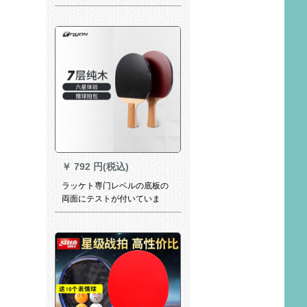
は、近視防止オモチャラッケ
ト家庭用卓球自主練神器に向
かって、付け金を供給しま
す。（厚い＋0.7メトルの軟軸
2本＋4つのボア＋ラッケト）
￥
792 円(税込)
ラッケト専门レベルの底板の
両面にテストが付いていま
す。大人向けのトレーニング
リル4星5星正品セイントの横
板です。斜め柄の取り手で
す。