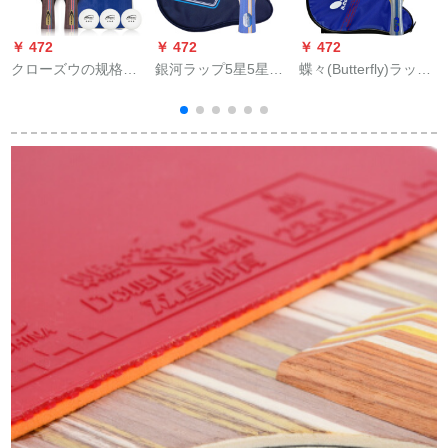
￥ 472
￥ 472
￥ 472
￥
クローズウの规格品
銀河ラップ5星5星両
蝶々(Butterfly)ラッピ
の卓球の完成品はダ
面テープ05 D送りダ
ングは四つ星の両面
ブルショットの2匹の
クト
テープ5段の基板完成
初心者の卓球ラッピ
品を横にすくった。
ングをした2本の诘め
単拍TB-422はセトを
物をしたまま、3つの
プロにします。
ボア+セレブをしてい
ます。