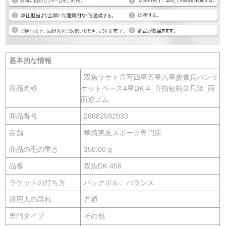
基本的な情報
双魚ラケト直写四星五星六星炭素兵パンラ
商品名称
ケットベース4星DK-4_直拍短柄単只装_両
面逆ゴム
商品番号
28882592033
店舗
華清恵友スポーツ専門店
商品の毛の重さ
350.00 g
品番
双魚DK 456
ラケットの打ち方
バックボル、バランス
適用人の群れ
普通
専門タイプ
その他