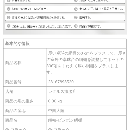
基本的な情報
厚い卓球の網棚の8 cmをプラスして、厚さ
の室外の卓球台の網棚を調整してネットの
商品名称
306項をくわえて厚い網棚をプラスしま
す。
商品番号
23167893520
店舗
レグルス旗艦店
商品の毛の重さ
0.96 kg
商品の産地
中国大陸
商品名
朗轅-ピンポン網棚
色:ブラック
色:ブラック