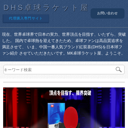
DHS卓球ラケット屋
お問い合わせ
代理購入専門サイト
現在、世界卓球界で日本の実力、世界頂点を目指す、いたずら、突破
した。 国内で卓球熱を迎えてきたため、卓球ファンは高品質追求を
満足させて、 いま、中国一番人気ブランド紅双喜(DHS)を日本球フ
ァン紹介 させていただきたいです。MK卓球ラケット屋、ようこそ。