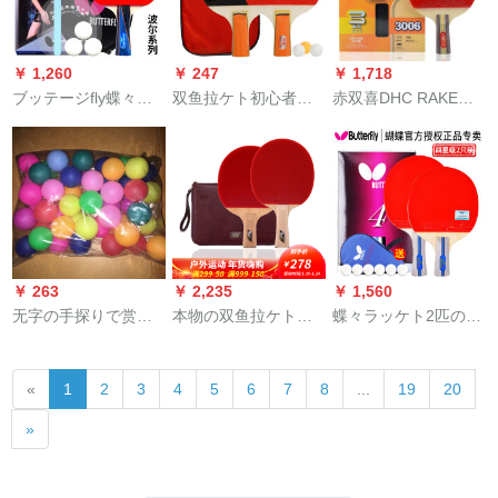
を横撮りします。
り）を卓球に送りま
す。
￥ 1,260
￥ 247
￥ 1,718
ブッテージfly蝶々ラ
双鱼拉ケト初心者子
赤双喜DHC RAKEサ
ッケットは初めて入
供向け学生娯楽兵双
ムスン3星A 366直撮
門専門訓練をしまし
拍セット2本セット3
り3002横撮りゴム単
た。短柄をまっすぐ
球02 A-直撮り
写1本A 35007直撮り/
にたたいて、完成品
短柄_片面にゴムを塗
を横撮りしました。
る。ボールを6つ送り
単拍T 3000ロンググ
ます
リップを横撮りしま
￥ 263
￥ 2,235
￥ 1,560
す。
无字の手探りで赏を
本物の双鱼拉ケトの
蝶々ラッケト2匹の
取る卓球は玉を博し
両面反射アルクリン
蝶々セトButterfly 4星
て活动しています。
グ攻撃用シゼルク型
级ラッケト完成品の
«
1
2
3
4
5
6
7
8
...
19
20
の手で皮ラケトを贴
両面テープ付卓球ボ
ります。双鱼九星横
ボールドTBC 402横
»
撮り+3つの40+3つの
つまみ1本/直撮り1本
星+セレブです。
+景品