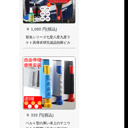
￥
1,080 円(税込)
双魚シリーズ七星八星九星ラ
ケト高弾卓球完成品拍斯ピカ
ードシージ攻撃用シーザータ
イプ2面反膠直写パン7星横拍
(長柄)7 A-C/手羽木+景品バッ
グ
￥
335 円(税込)
ベルト型の厚い卓上のテニウ