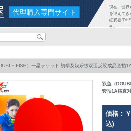
屋
現在、世界
代理購入専門サイト
を迎えてき
紅双喜(D
そ。
OUBLE FISH）一星ラケット 初学及娱乐级双面反胶成品套拍1
双鱼（DOUB
套拍1A横直对
価格：
￥
込)