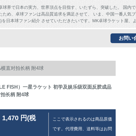
卓球界で日本の実力、世界頂点を目指す、いたずら、突破した。 国内で
たため、卓球ファンは高品質追求を満足させて、 いま、中国一番人気ブ
HS)を日本球ファン紹介 させていただきたいです。MK卓球ラケット屋、
お問い
A横直对拍长柄 附4球
LE FISH）一星ラケット 初学及娱乐级双面反胶成品
拍长柄 附4球
 1,470 円(税
ここで表示されるのは商品原価
です。代理費用、送料等はお問