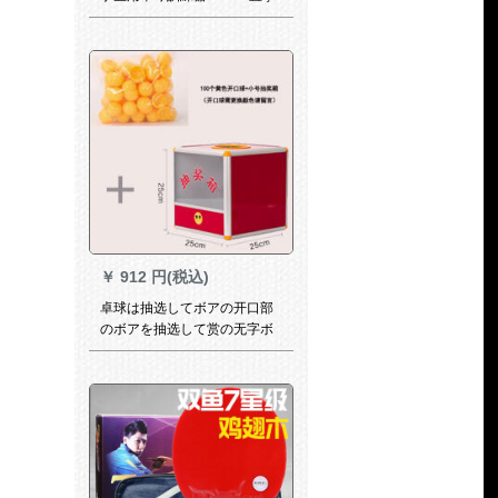
片+卓球訓練器（金属）
￥
912 円(税込)
卓球は抽选してボアの开口部
のボアを抽选して赏の无字ボ
アのカラーの空腹の兵の卓球
の道具の100の黄色の开口部
のボア+トレントの抽选箱をタ
ッチします。