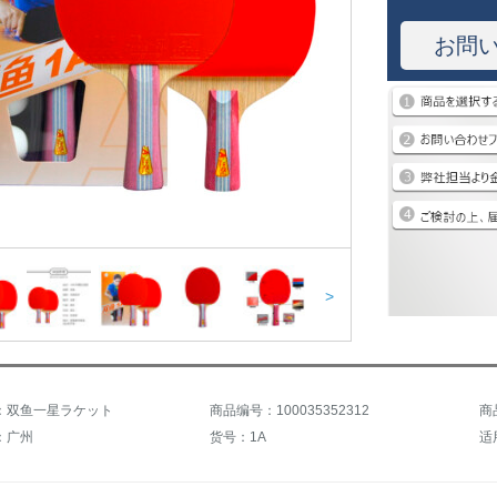
お問
>
：双鱼一星ラケット
商品编号：100035352312
商
：广州
货号：1A
适