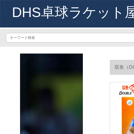
DHS卓球ラケット
双鱼（D