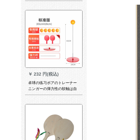
猛スピードで王兵パンを二本
横取りします。
￥
232 円(税込)
卓球の练习ボアのトレーナー
ニンガーの弾力性の软軸は自
动的に帰ってきてシングペー
アの娯楽を弾きます。大人向
けのフィット器具の標準項(65
cmのソフト軸*1)にラッケトを
持ちます。