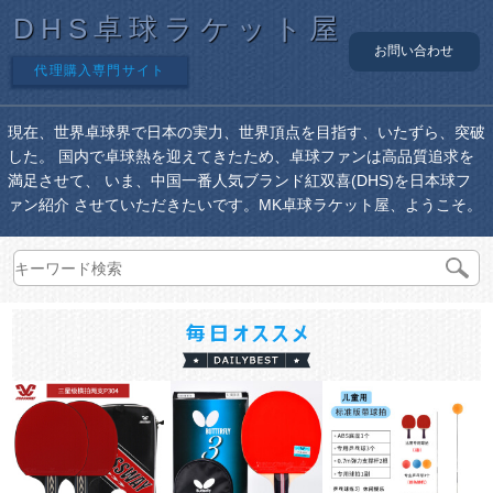
DHS卓球ラケット屋
お問い合わせ
代理購入専門サイト
現在、世界卓球界で日本の実力、世界頂点を目指す、いたずら、突破
した。 国内で卓球熱を迎えてきたため、卓球ファンは高品質追求を
満足させて、 いま、中国一番人気ブランド紅双喜(DHS)を日本球フ
ァン紹介 させていただきたいです。MK卓球ラケット屋、ようこそ。