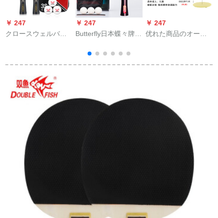
￥ 247
￥ 247
￥ 247
￥
クロースウェルバッ
Butterfly日本蝶々牌ラ
优れた商品のオース
ク三星初心者横撮り
ッケト2星3星4星横撮
メメは卓球の弾力性
四星プロ攻防型両面
り蝶々王ゴム底板両
のある軟軸兵卓球で
テープを学生に向け
面テーリング撮影全
す。シングで神器を
てテーリングリング
面型3星柄横撮り
家庭用に训练しま
リングリングしてみ
す。
ました。