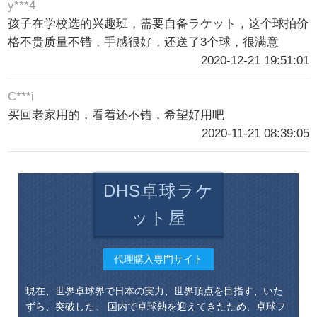
y***4
孩子在学校选的兴趣班，需要自备ラケット，这个球拍价
格不贵质量不错，手感很好，还送了3个球，很满意
2020-12-21 19:51:01
C***i
买回老家用的，看着还不错，希望好用吧
2020-11-21 08:39:05
DHS卓球ラケ
ット屋
代理購入専門サイト
現在、世界卓球界で日本の実力、世界頂点を目指す、いた
ずら、突破した。 国内で卓球熱を迎えてきたため、卓球フ