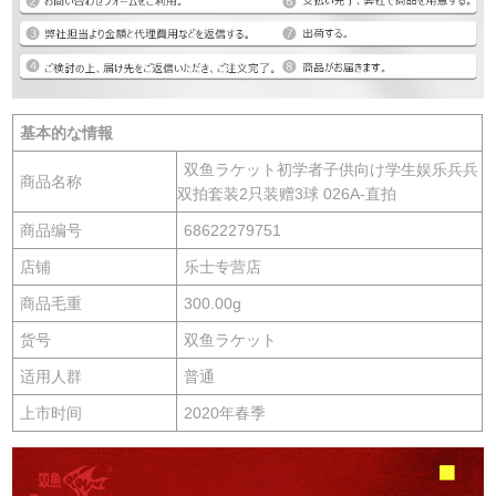
基本的な情報
双鱼ラケット初学者子供向け学生娱乐兵兵
商品名称
双拍套装2只装赠3球 026A-直拍
商品编号
68622279751
店铺
乐士专营店
商品毛重
300.00g
货号
双鱼ラケット
适用人群
普通
上市时间
2020年春季