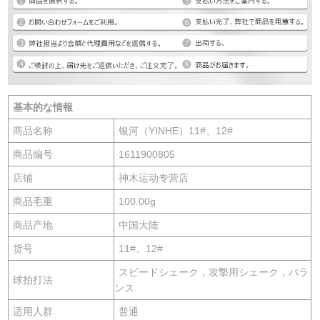
基本的な情報
商品名称
银河（YINHE）11#、12#
商品编号
1611900805
店铺
神木运动专营店
商品毛重
100.00g
商品产地
中国大陆
货号
11#、12#
スピードシェーク，攻撃用シェーク，バラ
球拍打法
ンス
适用人群
普通