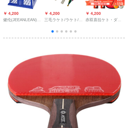
￥ 4,200
￥ 4,200
￥ 4,200
￥
健伦(JEEANLEAN)ピ
三毛ラケト/ラケト/三
赤双喜拉ケト・ダブ
ン玉拾机はポアター
毛ラケト/板羽ラッケ
ルショット2册で、本
ルで伸缩性がありま
ト
物のラケトを撮って
す。ネコを拾うため
ください。2本セト
ッ
にボアを拾う器は伸
で、ppqp横撮りセク
+
縮性があります。
ト2本です。2006年
に2本撮ります。