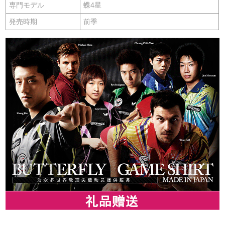
専門モデル
蝶4星
発売時期
前季