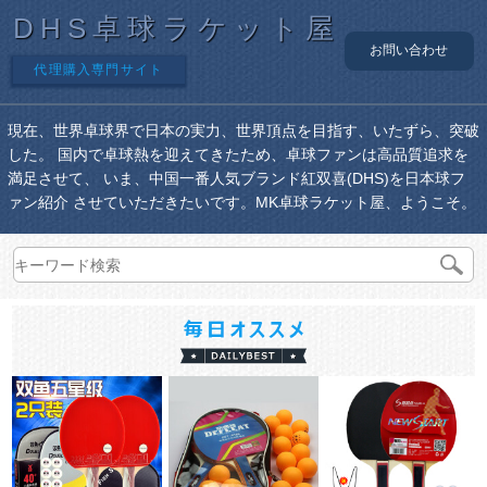
DHS卓球ラケット屋
お問い合わせ
代理購入専門サイト
現在、世界卓球界で日本の実力、世界頂点を目指す、いたずら、突破
した。 国内で卓球熱を迎えてきたため、卓球ファンは高品質追求を
満足させて、 いま、中国一番人気ブランド紅双喜(DHS)を日本球フ
ァン紹介 させていただきたいです。MK卓球ラケット屋、ようこそ。
￥