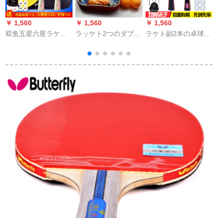
￥ 1,560
￥ 1,560
￥ 1,560
双鱼五星六星ラケト5
ラッケト2つのダブロ
ラケト副2本の卓球付
D 6 D卓球初心者は学
ックの完成品を入れ
きのアタマ入門練習
生に卓球ラケトを练
て、学生8160ダブの
ラケト452-Aラッケト
习すること。
横撮り+12球+バッキ
の袋を直接にセット
ングを拾う。
します。