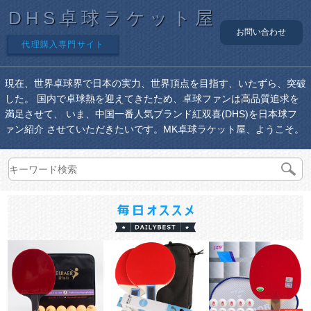
DHS卓球ラケット屋
お問い合わせ
代理購入専門サイト
現在、世界卓球界で日本の実力、世界頂点を目指す、いたずら、突破
した。 国内で卓球熱を迎えてきたため、卓球ファンは高品質追求を
満足させて、 いま、中国一番人気ブランド紅双喜(DHS)を日本球フ
ァン紹介 させていただきたいです。MK卓球ラケット屋、ようこそ。