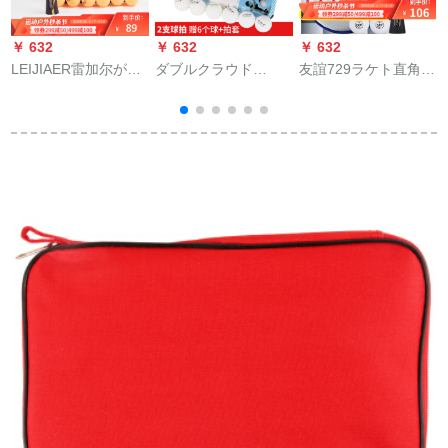
￥ 632
￥ 632
￥ 632
￥
LEIJIAER雷加尔が狂
ダブルクラウド
友誼729ラケト直角拍
奔した王の個人訓練
（shugyun）ラケト
VERRRY 4星5星6星
職業試合直横rake横
三星初心者普及型ダ
兵卓球攻撃用シゼル
撮りシャフト
ブルラッケジット2面
ク型完成品拍Very-5
リフレジット2冊+ボ
星ラック商品拍金棕
ア1箱
包_横拍(長いハドン
ドラル)単独装
ト