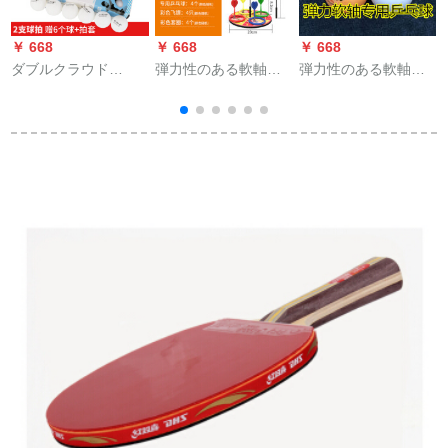
￥ 668
￥ 668
￥ 668
￥
ダブルクラウド
弾力性のある軟軸の
弾力性のある軟軸の
（shugyun）ラケト
卓球のトレニング器
卓球に穴付の卓球の
1
三星初心者普及型ダ
の専门のおもちゃん
訓練器の専門用のボ
ブルラッケジット2面
は蹴ってボアの兵兵
アの穴付きのスーパ
リフレジット2冊+ボ
のボアを练习してい
ーボールのサイムス
ア1箱
ますか？卓球のf 12の
の訓練のボアルール
ダウツの金を练习し
の3つ星ラックの高分
ます。
子の優良品質の卓球
のバーンドの穴の20
つ