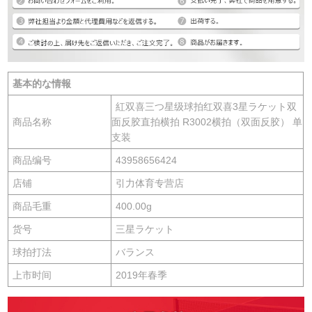
基本的な情報
紅双喜三つ星级球拍红双喜3星ラケット双
商品名称
面反胶直拍横拍 R3002横拍（双面反胶） 单
支装
商品编号
43958656424
店铺
引力体育专营店
商品毛重
400.00g
货号
三星ラケット
球拍打法
バランス
上市时间
2019年春季