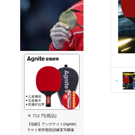
<
￥
712 円(税込)
【包邮】アンゲナイト(Agnite)
ラケト初学競技訓練直写横撮