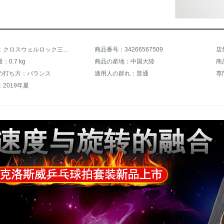
商品名称：クロスウェルロック三星拍直横双拍セット2本セット学生トレーニング試合四星六星プロ級攻撃用シーザータイプで二枚撮ります。
商品番号：34266567509
0.7 kg
商品の産地：中国大陸
商
の打ち方：バランス
適用人の群れ：普通
専
2019年夏