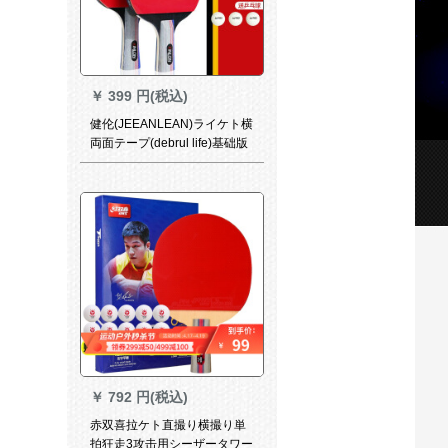
￥
399 円(税込)
健伦(JEEANLEAN)ライケト横
両面テープ(debrul life)基础版
￥
792 円(税込)
赤双喜拉ケト直撮り横撮り単
拍狂走3攻击用シーザータワー