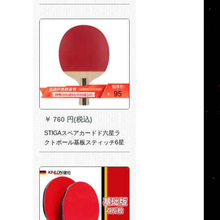
ロ-ル状のブロークをF 3215に
取り付けます。
￥
760 円(税込)
STIGAスペアカードド六星ラ
クトボール基板スティッチ6星
制ラッケト両面テップスカー
ドドシーザーベース