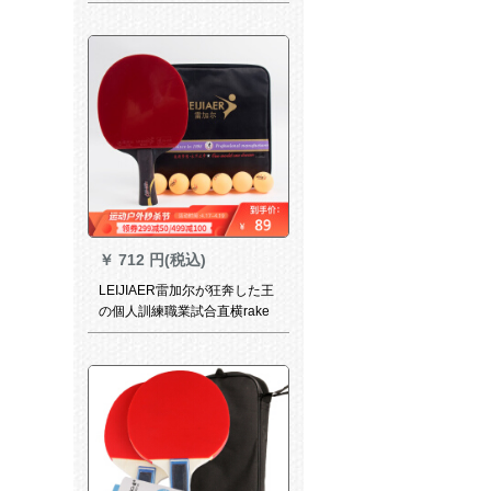
り一眼レフ両面反膠アローク
リークスピリットF 323
￥
712 円(税込)
LEIJIAER雷加尔が狂奔した王
の個人訓練職業試合直横rake
横撮りシャフト