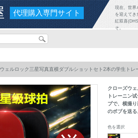
屋
現在、世界
代理購入専門サイト
を迎えてき
紅双喜(D
そ。
ウェルロック三星写真直横ダブルショットセト2本の学生トレ
で、横撮り両面アングルラッケで110-3つ星横撮り+直撮りで
クローズウェ
トレーニン试
プで、横撮り
のボブを送る
色を選択