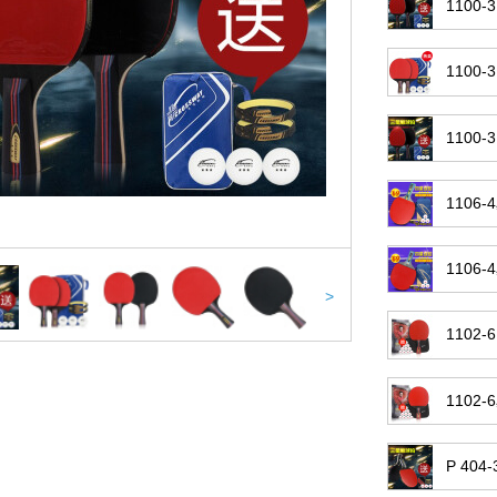
110
110
110
110
110
>
110
110
P 40