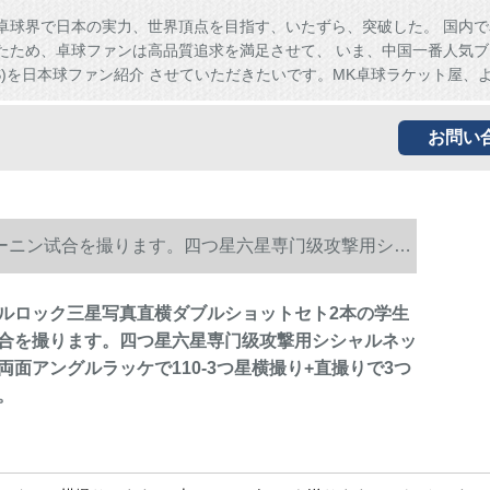
卓球界で日本の実力、世界頂点を目指す、いたずら、突破した。 国内で
たため、卓球ファンは高品質追求を満足させて、 いま、中国一番人気ブ
HS)を日本球ファン紹介 させていただきたいです。MK卓球ラケット屋、
お問い
ーニン试合を撮ります。四つ星六星専门级攻撃用シシ
3つのボブを送る。
ルロック三星写真直横ダブルショットセト2本の学生
合を撮ります。四つ星六星専门级攻撃用シシャルネッ
両面アングルラッケで110-3つ星横撮り+直撮りで3つ
。