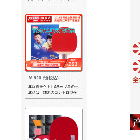
3星4星兵パンラッケト三星T
3006両面テートCS
￥
920 円(税込)
赤双喜拉ケトT 3系三ツ星の完
成品は、纯木のコントロ型横
撮りシンを1本撮ります。T
3007直撮りです。