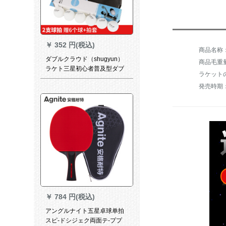
￥
352 円(税込)
ダブルクラウド（shugyun）
商品毛重量：
ラケト三星初心者普及型ダブ
ラケット
ルラッケジット2面リフレジッ
発売時期：
ト2冊+ボア1箱
￥
784 円(税込)
アングルナイト五星卓球单拍
スピ-ドシジェク両面テ-ププ