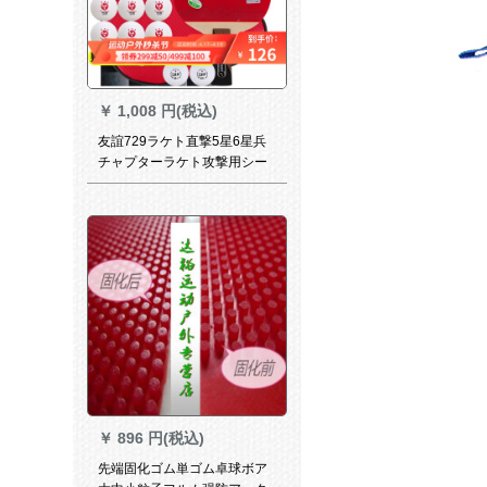
￥
1,008 円(税込)
友誼729ラケト直撃5星6星兵
チャプターラケト攻撃用シー
ザータワーVery-六星_ピンを
まっすぐにたたく
￥
896 円(税込)
先端固化ゴム単ゴム卓球ボア