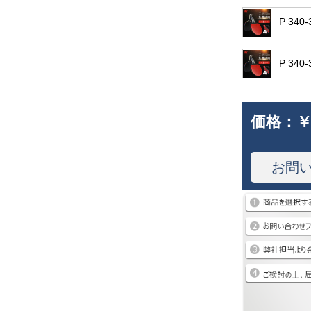
P 3
P 3
価格：
￥
お問