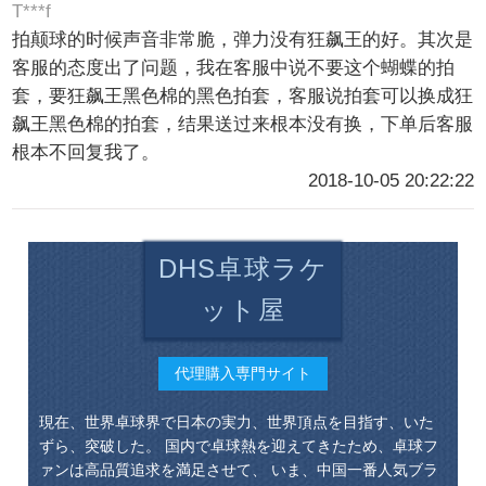
T***f
拍颠球的时候声音非常脆，弹力没有狂飙王的好。其次是
客服的态度出了问题，我在客服中说不要这个蝴蝶的拍
套，要狂飙王黑色棉的黑色拍套，客服说拍套可以换成狂
飙王黑色棉的拍套，结果送过来根本没有换，下单后客服
根本不回复我了。
2018-10-05 20:22:22
DHS卓球ラケ
ット屋
代理購入専門サイト
現在、世界卓球界で日本の実力、世界頂点を目指す、いた
ずら、突破した。 国内で卓球熱を迎えてきたため、卓球フ
ァンは高品質追求を満足させて、 いま、中国一番人気ブラ