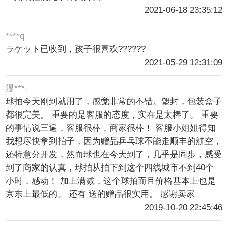
2021-06-18 23:35:12
****q
ラケット已收到，孩子很喜欢??????
2021-05-29 12:31:09
漫***-
球拍今天刚到就用了，感觉非常的不错。塑封，包装盒子
都很完美。 重要的是客服的态度，实在是太棒了。 重要
的事情说三遍，客服很棒，商家很棒！ 客服小姐姐得知
我想尽快拿到拍子，因为赠品乒乓球不能走顺丰的航空，
还特意分开发，然而球也在今天到了，几乎是同步，感受
到了商家的认真，球拍从拍下到这个四线城市不到40个
小时，感动！ 加上满减，这个球拍而且价格基本上也是
京东上最低的。 还有 送的赠品很实用。 感谢卖家
2019-10-20 22:45:46