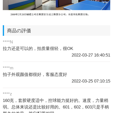
商品の評価
****N
拉力还是可以的，拍质量很轻，很OK
2022-03-27 16:40:51
****m
拍子外观颜值都很好，客服态度好
2022-03-25 07:10:15
****z
160克，套胶硬度适中，控球能力挺好的。速度，力量稍
弱。总体来说还是比较好用的。601，602，603只是手柄