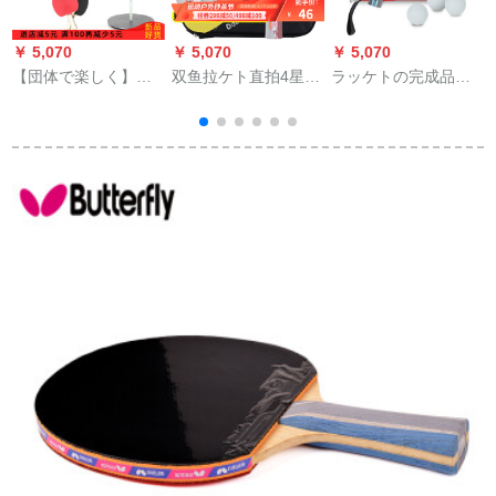
￥ 5,070
￥ 5,070
￥ 5,070
￥
【団体で楽しく】無
双鱼拉ケト直拍4星5
ラッケトの完成品は
理して卓球の訓練器
星6星ラケト5 D-E両
中学生のラッケトを
の兵球をします。家
面アンチブル
拾う。長短柄をその
で近視防止科学技術
ままにします。3球を
を支援します。室内
1セにします。2本の
の外で视力が高い金
长い柄をプロにしま
属に立って、ラット
す。（3球＋1パン）
のセクトがありま
す。