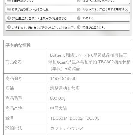
基本的な情報
Butterfly蝴蝶ラケット6星级成品拍蝴蝶王
商品名称
球拍成品拍6星乒乓拍单拍 TBC602横拍长柄
（单只）+送赠品
商品编号
14991948638
店铺
凯飚运动专营店
商品毛重
500.00g
商品产地
中国大陆
货号
TBC601/TBC602/TBC603
球拍打法
カット，バランス