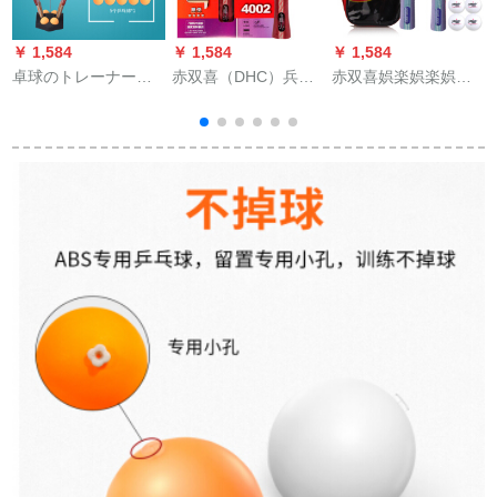
￥ 1,584
￥ 1,584
￥ 1,584
￥
卓球のトレーナーナ
赤双喜（DHC）兵卓
赤双喜娯楽娯楽娯楽
イングー家庭用フー
球ラケトR系4-5-6星
娯楽完成品のストレ
トネス用弾力軟軸シ
拍弧結合速度スピリ
ープのセクトをつま
ングル自己練ボムル
ット·ドナ·ク7階純木
んで、柄のゴムを直
ーリ供向け近視防止
総合攻防R 4002枚/四
接にした、アマチの
オモチャ用金帯拍(軟
星横撮り/双反膠
入門娯楽のセクトを
軸2本)
直にします。