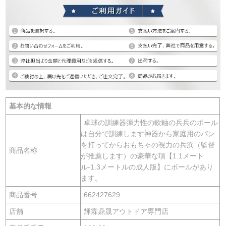
基本的な情報
卓球の訓練器弾力性の軟軸の兵兵のボール
は自分で訓練します神器から家庭用のパン
を打ってからおもちゃの視力の兵浜（監督
商品名称
が推薦します）の豪華な項【1.1メート
ル-1.3メートルの成人版】にボールがあり
ます。
商品番号
662427629
店舗
輝霖鼎晟アウトドア専門店