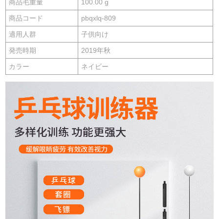
商品毛重量
100.00 g
商品コード
pbqxlq-809
適用人群
子供向け
発売時期
2019年秋
カラー
ネイビー