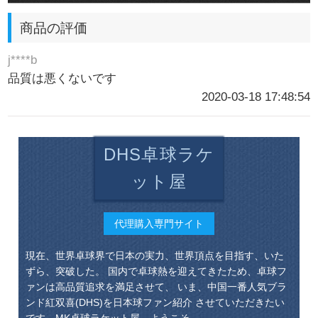
商品の評価
j****b
品質は悪くないです
2020-03-18 17:48:54
DHS卓球ラケ
ット屋
代理購入専門サイト
現在、世界卓球界で日本の実力、世界頂点を目指す、いた
ずら、突破した。 国内で卓球熱を迎えてきたため、卓球フ
ァンは高品質追求を満足させて、 いま、中国一番人気ブラ
ンド紅双喜(DHS)を日本球ファン紹介 させていただきたい
です。MK卓球ラケット屋、ようこそ。