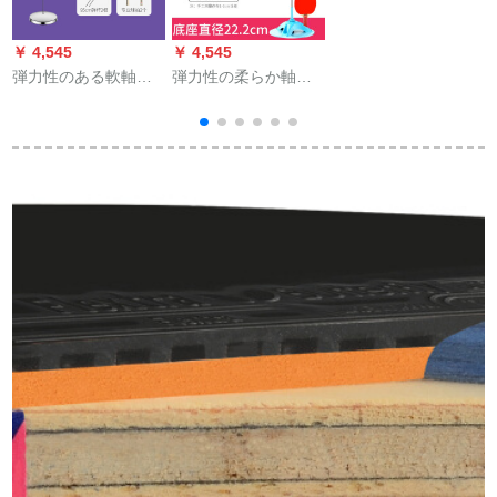
2と横になっていま
す。
￥ 4,545
￥ 4,545
￥
弾力性のある軟軸の
弾力性の柔らか軸の
卓球の訓練器の兵
卓球の訓練器は、ネ
は、ネットの赤い神
トの赤の神器に向か
の器を訓練してか
って、兵士のボアル
ら、供給します。近
ールの専門門を調節
5
視防止の室内力のラ
することができま
ケトの家庭用の子
す。练习してから、
は、け版のスティン
カラケトを弾きま
レス+記憶の軟軸の2
す。
本+卓球の5つ+ラッケ
トの2つを供える。