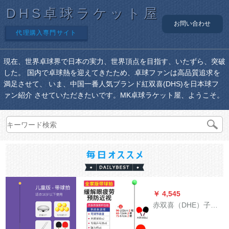
DHS卓球ラケット屋
お問い合わせ
代理購入専門サイト
現在、世界卓球界で日本の実力、世界頂点を目指す、いたずら、突破
した。 国内で卓球熱を迎えてきたため、卓球ファンは高品質追求を
満足させて、 いま、中国一番人気ブランド紅双喜(DHS)を日本球フ
ァン紹介 させていただきたいです。MK卓球ラケット屋、ようこそ。
￥ 4,545
赤双喜（DHE）子供
向けラケトEシリズカ
プリリリックス2 EF