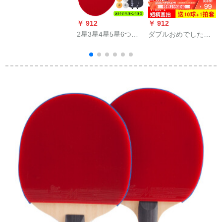
ン完成品T 1002横撮
り+T 1006直球（卓球
￥ 912
￥ 912
￥
10個+拍）をセットし
2星3星4星5星6つ星2
ダブルおめでした
ます。
つの写真を撮ってく
DHCラッピング（2
ださい。ツッコシを
本）に10球2セットを
つまむ。
セットします。