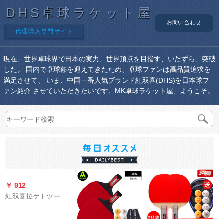
DHS卓球ラケット屋
お問い合わせ
代理購入専門サイト
現在、世界卓球界で日本の実力、世界頂点を目指す、いたずら、突破
した。 国内で卓球熱を迎えてきたため、卓球ファンは高品質追求を
満足させて、 いま、中国一番人気ブランド紅双喜(DHS)を日本球フ
ァン紹介 させていただきたいです。MK卓球ラケット屋、ようこそ。
￥ 912
紅双喜拉ケトツーシ
ョット2つ星の学生の
初心者の子供向けパ