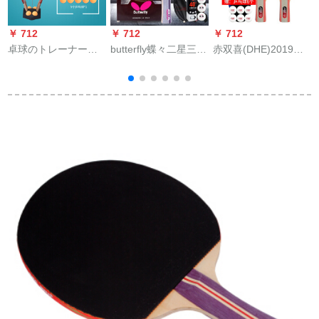
￥ 712
￥ 712
￥ 712
￥
卓球のトレーナーナ
butterfly蝶々二星三星
赤双喜(DHE)2019新
イングー家庭用フー
ラケト2星3星卓球製
品T型ラッケト
トネス用弾力軟軸シ
品初心者用卓球ラケ
ングル自己練ボムル
トはTBC 301の長柄/
ーリ供向け近視防止
横つまみ【両面テー
オモチャ用金帯拍(軟
ピング】
軸2本)