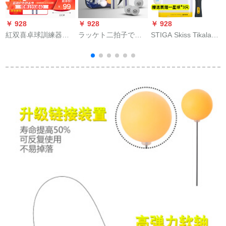
￥ 928
￥ 928
￥ 928
￥
紅双喜卓球訓練器自
ラッケト二拍子で生
STIGA Skiss Tikalake
チ
練神器兵球弾み軟軸
徒に初めて习う娯楽P
は、横撮りの3つの星
打ラケットを使用し
02ラケト2セトのラッ
の娯楽型の完成品で
て、卓球おもちゃの
ケトを送ります。各1
ある黄色の長い柄を
プラスチックシャー
つ+3つのボンネット
つまむ。
シ（ラケットを含
+セレブを横に摘む。
む）に供給します。