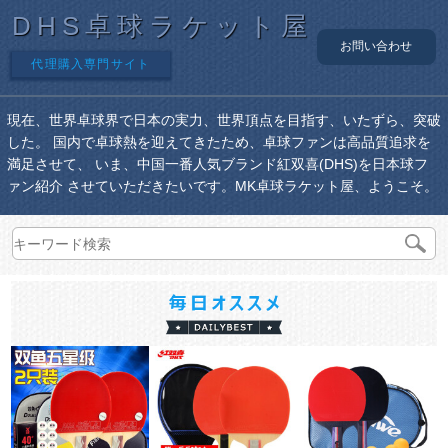
DHS卓球ラケット屋
お問い合わせ
代理購入専門サイト
現在、世界卓球界で日本の実力、世界頂点を目指す、いたずら、突破
した。 国内で卓球熱を迎えてきたため、卓球ファンは高品質追求を
満足させて、 いま、中国一番人気ブランド紅双喜(DHS)を日本球フ
ァン紹介 させていただきたいです。MK卓球ラケット屋、ようこそ。