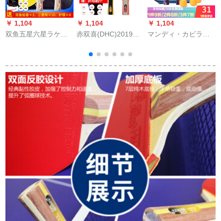
￥ 1,104
￥ 1,104
￥ 1,104
￥
双鱼五星六星ラケト5
赤双喜(DHC)2019新
マンディ・カビラッ
D 6 D卓球初心者は学
品T型ラケト対星ラケ
ケ初心者2星が両面テ
生に卓球ラケトを练
ト横撮りT 1002+T
ープを撮って、5段の
习すること。
1006
特恵モデルを横撮り
します。短柄を買っ
たら、柄が長くなり
ます。