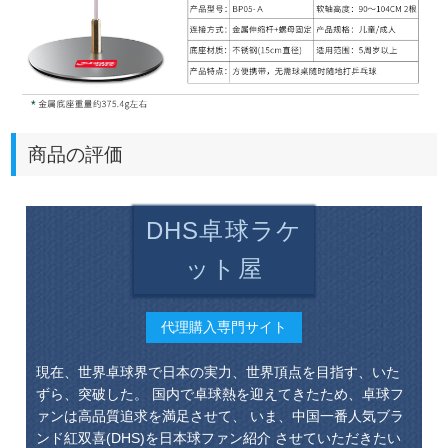
商品の評価
DHS卓球ラケ
ット屋
代理購入専門サイト
現在、世界卓球界で日本の実力、世界頂点を目指す、いた
ずら、突破した。 国内で卓球熱を迎えてきたため、卓球フ
ァンは高品質追求を満足させて、 いま、中国一番人気ブラ
ンド紅双喜(DHS)を日本球ファン紹介 させていただきたい