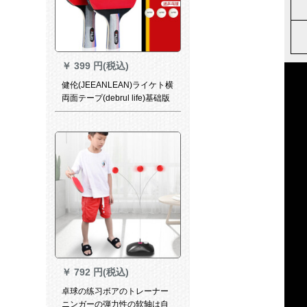
￥
399 円(税込)
健伦(JEEANLEAN)ライケト横
両面テープ(debrul life)基础版
￥
792 円(税込)
卓球の练习ボアのトレーナー
ニンガーの弾力性の软轴は自