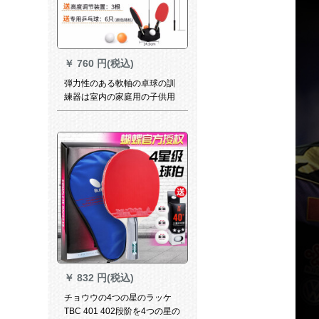
￥
760 円(税込)
弾力性のある軟軸の卓球の訓
練器は室内の家庭用の子供用
のおもちゃんねるねるの赤の
スライプのシングバックのト
レーニング器に帰って卓球を
弾きます。
￥
832 円(税込)
チョウウの4つの星のラッケ
TBC 401 402段阶を4つの星の