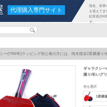
屋
現在、世界
代理購入専門サイト
を迎えてき
紅双喜(D
そ。
シー(YINHE)ラッピング初心者の方には、纯木授业2星横撮り
ギャラクシー
撮り/长いグ
色を選択
1星横