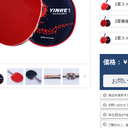
1星ス
2星横
2星ス
価格：
￥
>
お問