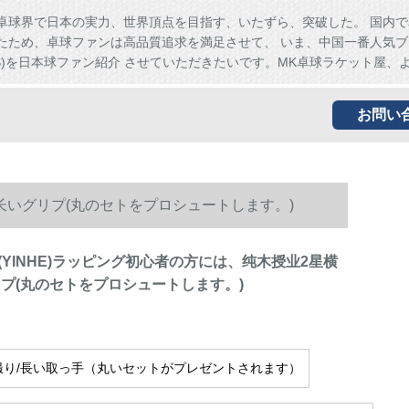
卓球界で日本の実力、世界頂点を目指す、いたずら、突破した。 国内で
たため、卓球ファンは高品質追求を満足させて、 いま、中国一番人気ブ
HS)を日本球ファン紹介 させていただきたいです。MK卓球ラケット屋、
お問い
/长いグリプ(丸のセトをプロシュートします。)
(YINHE)ラッピング初心者の方には、纯木授业2星横
リプ(丸のセトをプロシュートします。)
撮り/長い取っ手（丸いセットがプレゼントされます）