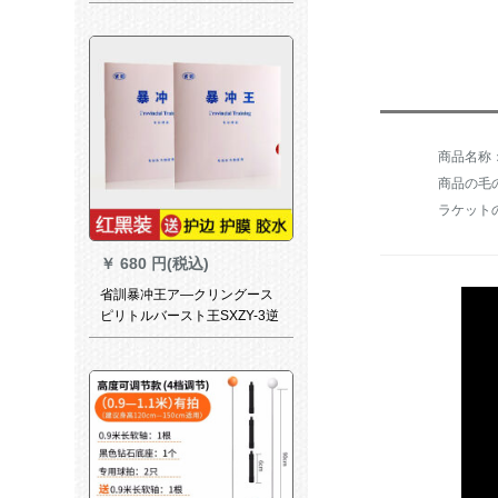
プ形直板2冊（2つのボブを送
る）
商品の毛の重
ラケット
￥
680 円(税込)
省訓暴冲王ア—クリングース
ピリトルバースト王SXZY-3逆
ゴムピンボールゴム2錠+接着
剤