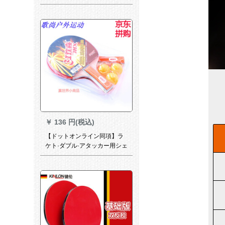
卓球の完成品の双反ゴムのラ
ッケを単に1つの正逆ゴムTBC
403-（横撮り）の长い柄を立
てました。
￥
136 円(税込)
【ドットオンライン同項】ラ
ケト·ダブル·アタッカー用シェ
型初心者学生用娯楽兵卓球ラ
ケトの横撮りスト2冊で3009
ラットを入れます。