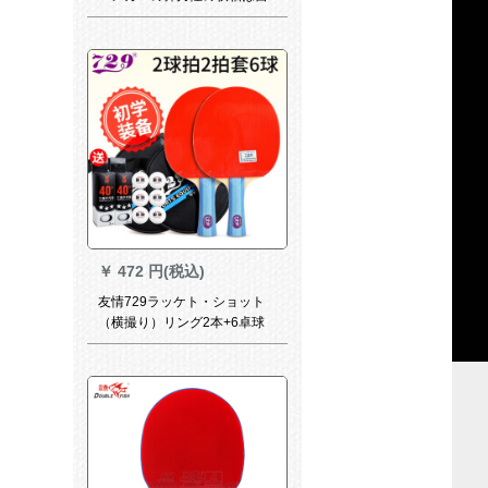
动的にシングペの娯楽を弾き
返します。大人向けのフィッ
ト器具の強化モデルを提供し
ます。
￥
472 円(税込)
友情729ラッケト・ショット
（横撮り）リング2本+6卓球
+2セクスト。