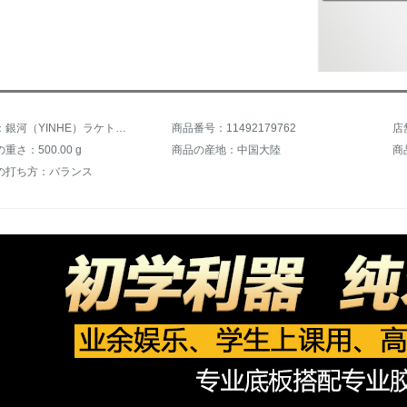
商品名称：銀河（YINHE）ラケト初心者シングル撮影純木授業2星横撮り/長いグリップ（円形セットプレゼント）
商品番号：11492179762
さ：500.00 g
商品の産地：中国大陸
商
の打ち方：バランス