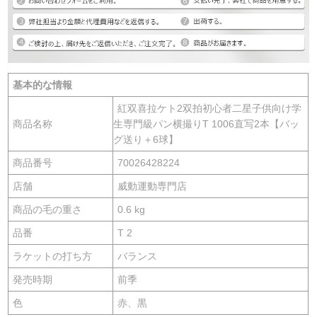
基本的な情報
紅双喜拉ケト2双拍初心者二星子供向け学
商品名称
生専門級パン横撮りT 1006直写2本【バッ
グ送り＋6球】
商品番号
70026428224
店舗
威動運動専門店
商品の毛の重さ
0.6 kg
品番
T 2
ラケットの打ち方
バランス
発売時期
前季
色
赤、黒