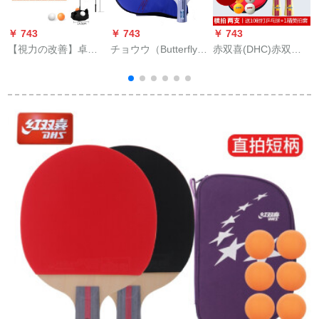
￥ 743
￥ 743
￥ 743
￥
【視力の改善】卓球
チョウウ（Butterfly）
赤双喜(DHC)赤双喜
の家庭用エレクトリ
ラケト4星3星の完成
拉ケジジ
ック子供供が大人の
品は単写のセムスの4
室内弾力軟軸にボア
星の初学のTB-433の
をリリースします。
直接撮影/短い取り手
フィットネス機材の
（逆ゴム/正ゴム）を
シングル・ペア娯楽
くれたプレゼントし
家庭用豪華無写金成
ます。
人式（1.5メトル以上
の提案）