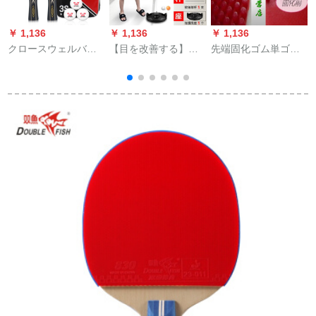
￥ 1,136
￥ 1,136
￥ 1,136
￥
クロースウェルバッ
【目を改善する】弾
先端固化ゴム単ゴム
ク三星初心者横撮り
力性のある軟軸卓球
卓球ボア大中小粒子
四星プロ攻防型両面
訓練器学生子供が卓
フルム强防アーク沈
テープを学生に向け
球ラケットの訓練神
下黒大粒子シーザー
てテーリングリング
器にボールを発散さ
51-808
リングリングしてみ
せるトレーニング器
ました。
具家庭用子供向け0.9-
1.1調整可能【2拍+6
球+1軟軸を送る】