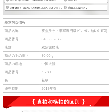
基本的な情報
商品名称
双魚ラケト単写専門級ピンポン拍K 9-直写
商品番号
34358328725
店舗
双魚旗艦店
商品の毛の重さ
30.00 g
商品の産地
中国大陸
商品番号
K 789
色
花柄
発売時期
2019年春