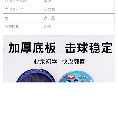
適用人の群れ
普通
専門タイプ
その他
色
赤、黒
発売時期
前季