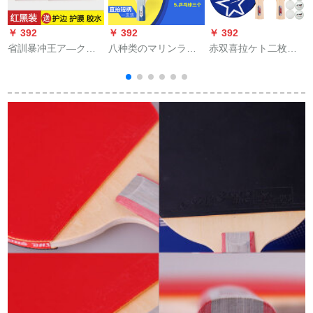
￥ 392
￥ 392
￥ 392
￥
省訓暴冲王ア—クリ
八种类のマリンライ
赤双喜拉ケト二枚の
ングースピリトルバ
ク5星六星八星完成品
セバトとピンポーン
ースト王SXZY-3逆ゴ
をプレゼントしま
ボアの両面テープを
ムピンボールゴム2錠
す。両面テスト5006
二本にします。
+接着剤
を直接つまみます。
M 8006を横撮りしま
す。