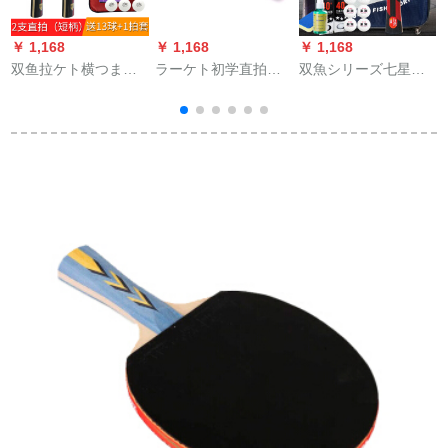
￥ 1,168
￥ 1,168
￥ 1,168
￥
双鱼拉ケト横つまみ
ラーケト初学直拍
双魚シリーズ七星八
セト初心者学生トラ
BOLL赤黒炭素単拍
星九星ラケト高弾卓
イアングル用卓球ラ
pp-jiホール卓球ラケ
球完成品拍斯ピカー
ケト2枚のセトK-229
ト1波尔9.8カーボン
ドシージ攻撃用シー
ストレートシュート
ライト直写1本
ザータイプ2面反膠直
セト
写パン7星横拍(長
柄)7 A-C/手羽木+景品
バッグ