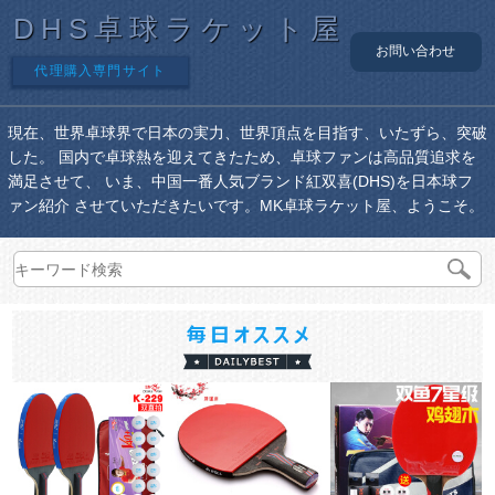
DHS卓球ラケット屋
お問い合わせ
代理購入専門サイト
現在、世界卓球界で日本の実力、世界頂点を目指す、いたずら、突破
した。 国内で卓球熱を迎えてきたため、卓球ファンは高品質追求を
満足させて、 いま、中国一番人気ブランド紅双喜(DHS)を日本球フ
ァン紹介 させていただきたいです。MK卓球ラケット屋、ようこそ。