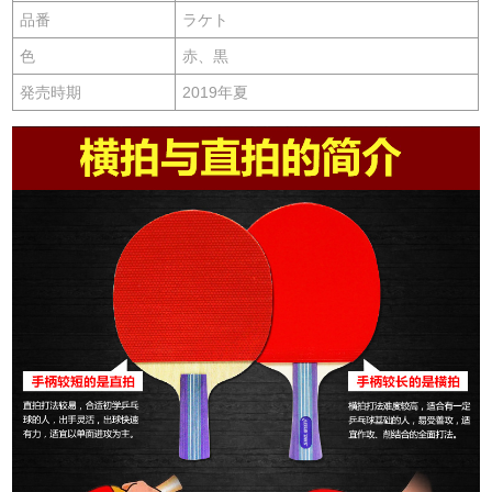
品番
ラケト
色
赤、黒
発売時期
2019年夏