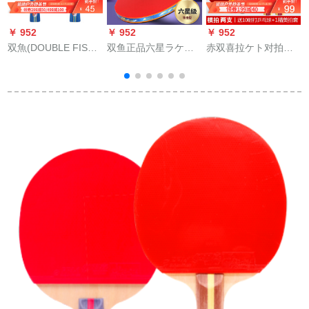
￥ 952
￥ 952
￥ 952
￥
双魚(DOUBLE FISH)
双鱼正品六星ラケト6
赤双喜拉ケト对拍子
双魚の両面反射テッ
星攻撃用シゼルク型
供向学生完成品拍两
プセト
初学兵浜横拍学生ppq
面ゴム1203横撮り2
専门6 A-C长柄横撮り
冊（セト+10球送り）
す