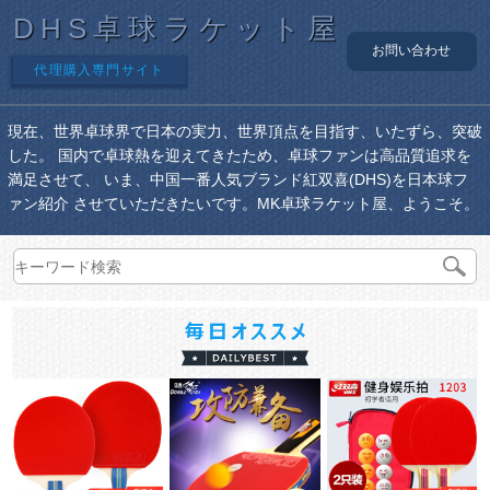
DHS卓球ラケット屋
お問い合わせ
代理購入専門サイト
現在、世界卓球界で日本の実力、世界頂点を目指す、いたずら、突破
した。 国内で卓球熱を迎えてきたため、卓球ファンは高品質追求を
満足させて、 いま、中国一番人気ブランド紅双喜(DHS)を日本球フ
ァン紹介 させていただきたいです。MK卓球ラケット屋、ようこそ。