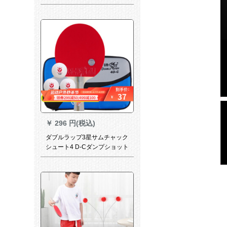
入门フティネット完成品の写
真は4つ星の直球4006【両面
テ-プ】を撮ります。
￥
296 円(税込)
ダブルラップ3星サムチャック
シュート4 D-Cダンプショット
(長柄)シングセト