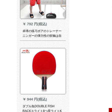
￥
792 円(税込)
卓球の练习ボアのトレーナー
ニンガーの弾力性の软轴は自
动的にシングペの娯楽を弾き
返します。大人向けのフィッ
ト器具の強化モデルを提供し
ます。
￥
944 円(税込)
ダブル魚DOUBLE FISH
RACKスライト8つ星ライトK