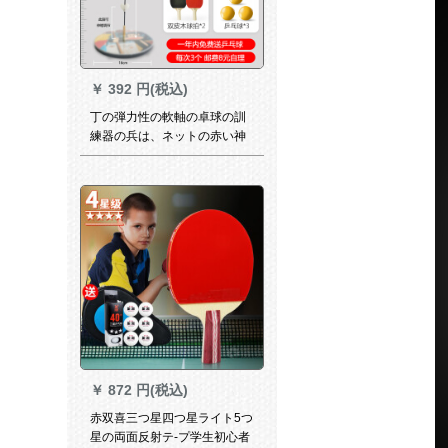
￥
392 円(税込)
丁の弾力性の軟軸の卓球の訓
練器の兵は、ネットの赤い神
の器を訓練してから、供給し
ます。近視防止の室内のおも
ちゃんの家庭用【スタレンレ
ス】大きな口のサーの高さは
家族の金を調節することで
す。
￥
872 円(税込)
赤双喜三つ星四つ星ライト5つ
星の両面反射テ-プ学生初心者