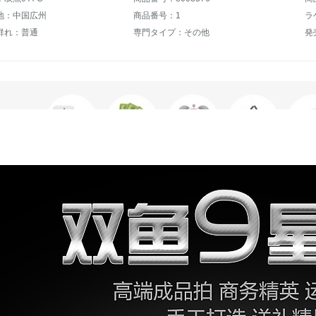
地：中国広州
商品番号：1
ラ
群れ：普通
専門タイプ：その他
発