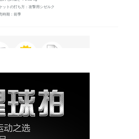
ケットの打ち方：攻撃用シゼルク
売時期：前季