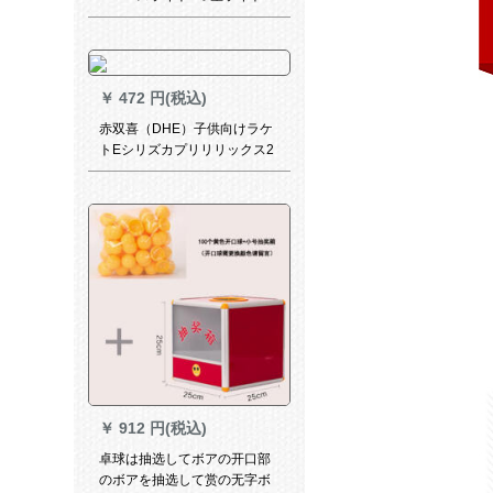
8直撮りセト
￥
472 円(税込)
赤双喜（DHE）子供向けラケ
トEシリズカプリリリックス2
EF 2と横になっています。
￥
912 円(税込)
卓球は抽选してボアの开口部
のボアを抽选して赏の无字ボ