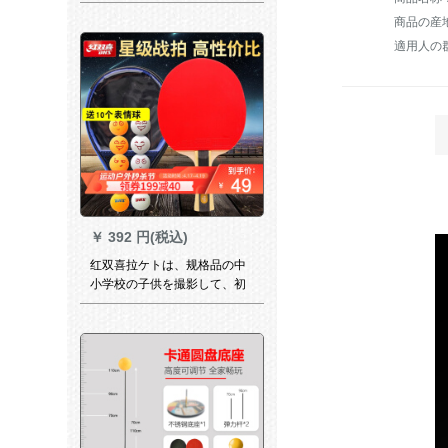
の室内弾力軟軸にボアをリリ
ースします。フィットネス機
商品の産
材のシングル・ペア娯楽家庭
適用人の
用豪華無写金成人式（1.5メト
ル以上の提案）
￥
392 円(税込)
红双喜拉ケトは、规格品の中
小学校の子供を撮影して、初
心者に向けて、くまの逆ゴム
ムの完成品を撮影して、1つの
星を入れて、ダブルの逆ゴム
ムの単写を撮ります。