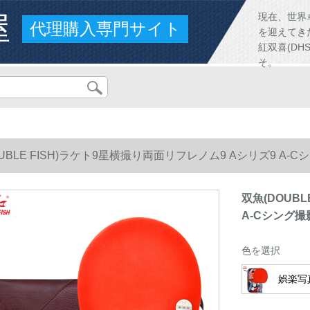
屋
現在、世界
代理購入専門サイト
を迎えてき
紅双喜(D
そ。
UBLE FISH)ラケト9星横撮り両面リフレノム9 Aシリズ9 A-
双魚(DOUB
A-Cシング撮
色を選択
娯楽写