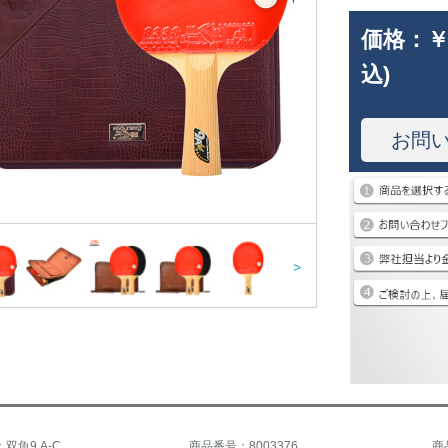
価格：
￥
込)
お問
>
双魚9 A-C
商品番号：8003376
商