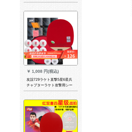
アのカラーの空腹の兵の卓球
の道具の100の黄色の开口部
のボア+トレントの抽选箱をタ
ッチします。
￥
1,008 円(税込)
友誼729ラケト直撃5星6星兵
チャプターラケト攻撃用シー
ザータワーVery-六星_ピンを
まっすぐにたたく