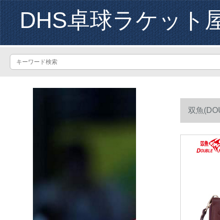
DHS卓球ラケット
双魚(DO