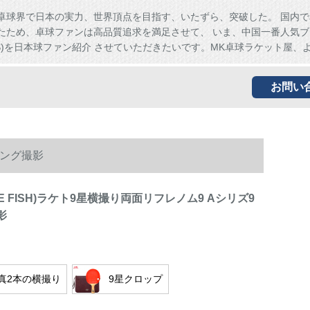
卓球界で日本の実力、世界頂点を目指す、いたずら、突破した。 国内で
たため、卓球ファンは高品質追求を満足させて、 いま、中国一番人気ブ
HS)を日本球ファン紹介 させていただきたいです。MK卓球ラケット屋、
お問い
Cシング撮影
LE FISH)ラケト9星横撮り両面リフレノム9 Aシリズ9
影
真2本の横撮り
9星クロップ