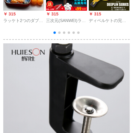
￥ 315
￥ 315
￥ 315
￥
ラッケト2つのダブロ
三次元(SANWEI)ライ
ディベルケトの完成
ックの完成品を入れ
ケトが暴れる両面ア
品は六つ星の卓球ラ
て、学生8160ダブの
ンサール7段底板付き
ケトをつまむ。初心
横撮り+12球+バッキ
セストT 610(アンパ
者の専门レベル6つの
ングを拾う。
ン付)610直写*1
星をまたぐにした、8
つ星の炭素卓球ラッ
ケトをした。