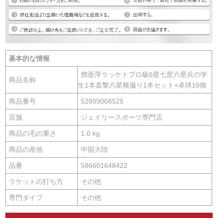
基本的な情報
鄧亜萍ラッケトプロ級6星七星六星兵の学
商品名称
生1本直撃六星横撮り1本セット+卓球10個
商品番号
52809068525
店舗
ジェイリースポーツ専門店
商品の毛の重さ
1.0 kg
商品の産地
中国大陸
品番
586601648422
ラケットの打ち方
その他
専門タイプ
その他