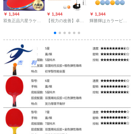
￥ 1,344
￥ 1,344
￥ 1,344
￥
双鱼正品六星ラケト6
【視力の改善】卓球
輝勝輝はカラーピン
星攻撃用シゼルク型
の家庭用エレクトリ
ポンの抽選で50球を
初学兵浜横拍学生ppq
ック子供供が大人の
獲得しました。会社
4
専门6 A-C长柄横撮り
室内弾力軟軸にボア
活動はボールデジタ
をリリースします。
ルで賞をとりまし
フィットネス機材の
た。カラー無字球
の
シングル・ペア娯楽
（100個）はマークペ
家庭用豪華無写金成
ンを送ります。
人式（1.5メトル以上
の提案）