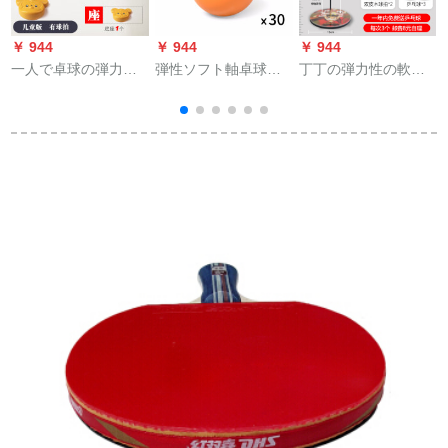
￥ 944
￥ 944
￥ 944
￥
一人で卓球の弾力性
弾性ソフト軸卓球訓
丁丁の弾力性の軟軸
蝶
の软轴の卓球の训练
練器付属品卓球ラケ
の卓球の訓練器の兵
器をしていますか？
ト軟軸卓球【30個入
はネットの赤い神の
神器のシングルの自
り】
器を訓練してから供
练子か？卓球のおも
給します。近視防止
ちゃんの家庭用のフ
の室内のおもちゃの
ィジットに提供しま
家庭用【ステンレ
す。
ス】ナタクの高さは
家族の金を調節する
ことができます。