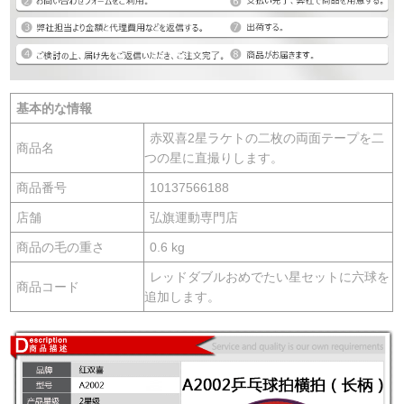
基本的な情報
赤双喜2星ラケトの二枚の両面テープを二
商品名
つの星に直撮りします。
商品番号
10137566188
店舗
弘旗運動専門店
商品の毛の重さ
0.6 kg
レッドダブルおめでたい星セットに六球を
商品コード
追加します。