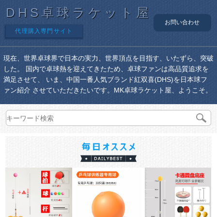
DHS卓球ラケット屋
お問い合わせ
代理購入専門サイト
現在、世界卓球界で日本の実力、世界頂点を目指す、いたずら、突破
した。 国内で卓球熱を迎えてきたため、卓球ファンは高品質追求を
満足させて、 いま、中国一番人気ブランド紅双喜(DHS)を日本球フ
ァン紹介 させていただきたいです。MK卓球ラケット屋、ようこそ。