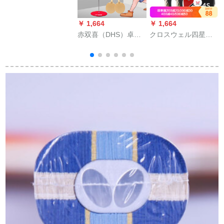
ン完成品T 1002横撮
り+T 1006直球（卓球
￥ 1,664
￥ 1,664
￥
10個+拍）をセットし
赤双喜（DHS）卓球
クロスウェル四星ラ
ます。
訓練器兵球弾性軟軸
ケト4星直撮ゴムクラ
室内家庭用ライケト
スシンガー2重书き2
用パンチBP 05-Bプロ
セト4星グリット
シュートシステム