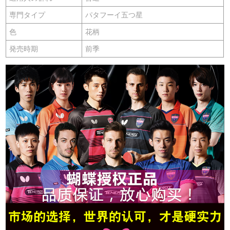
専門タイプ
パタフーイ五つ星
色
花柄
発売時期
前季