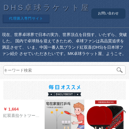
DHS卓球ラケット屋
お問い合わせ
代理購入専門サイト
現在、世界卓球界で日本の実力、世界頂点を目指す、いたずら、突破
した。 国内で卓球熱を迎えてきたため、卓球ファンは高品質追求を
満足させて、 いま、中国一番人気ブランド紅双喜(DHS)を日本球フ
ァン紹介 させていただきたいです。MK卓球ラケット屋、ようこそ。
￥ 1,664
紅双喜拉ケトツーシ
ョット2つ星の学生の
初心者の子供向けパ