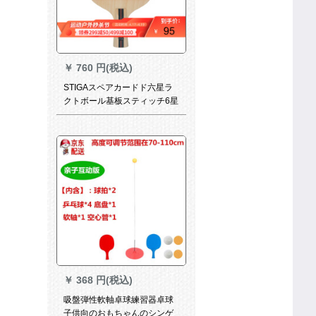
￥
760 円(税込)
STIGAスペアカードド六星ラ
クトボール基板スティッチ6星
制ラッケト両面テップスカー
ドドシーザーベース
￥
368 円(税込)
吸盤弾性軟軸卓球練習器卓球
子供向のおもちゃんのシンゲ