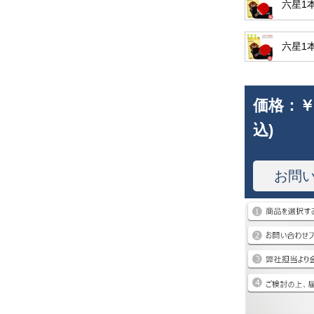
六星1
六星1
価格：
￥
込)
お問