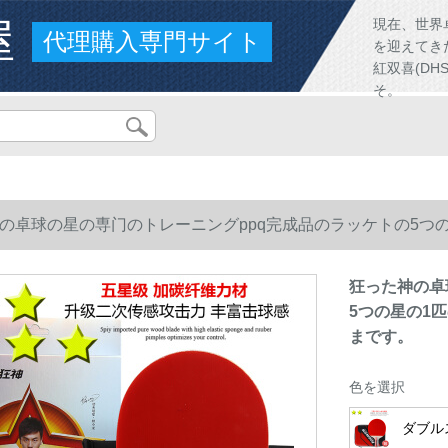
屋
現在、世界
代理購入専門サイト
を迎えてき
紅双喜(D
そ。
の卓球の星の専门のトレーニングppq完成品のラッケトの5つの星
す。
狂った神の卓
5つの星の1匹
まです。
色を選択
ダブル