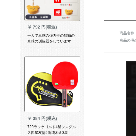
￥
792 円(税込)
一人で卓球の弾力性の软轴の
商品の毛の重
卓球の训练器をしています
か？神器のシングルの自练子
か？卓球のおもちゃんの家庭
用のフィジットに提供しま
す。
￥
384 円(税込)
729ラッケゴルド4星シングル
ス四星友情5阶纯木金3星