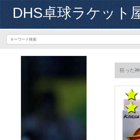
DHS卓球ラケット
狂った神
したままで