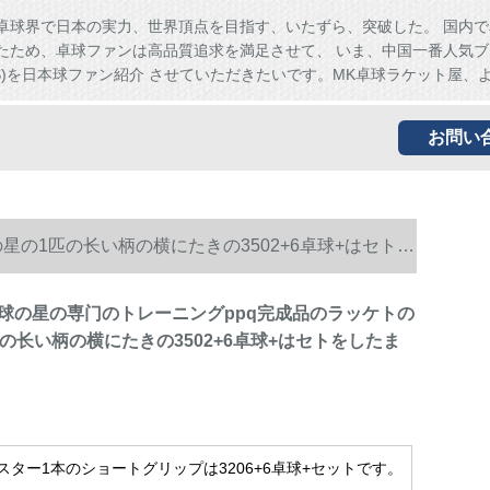
卓球界で日本の実力、世界頂点を目指す、いたずら、突破した。 国内で
たため、卓球ファンは高品質追求を満足させて、 いま、中国一番人気ブ
HS)を日本球ファン紹介 させていただきたいです。MK卓球ラケット屋、
お問い
の1匹の长い柄の横にたきの3502+6卓球+はセトを
球の星の専门のトレーニングppq完成品のラッケトの
の长い柄の横にたきの3502+6卓球+はセトをしたま
スター1本のショートグリップは3206+6卓球+セットです。