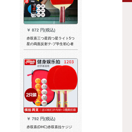
￥
872 円(税込)
赤双喜三つ星四つ星ライト5つ
星の両面反射テ-プ学生初心者
入门フティネット完成品の写
真は4つ星の直球4006【両面
テ-プ】を撮ります。
￥
792 円(税込)
赤双喜(DHC)赤双喜拉ケジジ