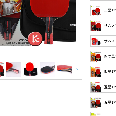
二星1
サムス
サムス
四つ星
>
四星1
五星1
五星1