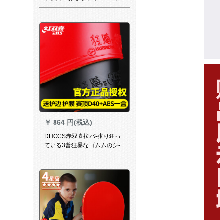
ル練習器です。
￥
864 円(税込)
DHCCS赤双喜拉バ-张り狂っ
ている3普狂暴なゴムムのシ-
リングが狂暴です。3普狂暴で
す。3普狂暴です。