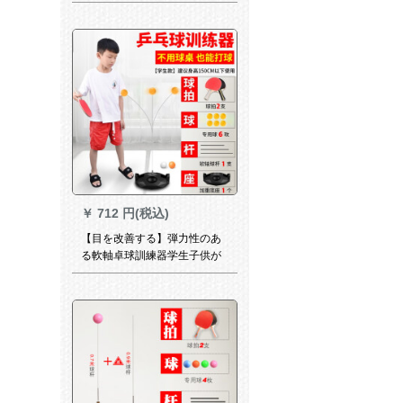
卓球ラッケトの訓練神器にボ
ボールをリリースするトレー
ディング器具を供給します。
家庭用大人用の金1.15-13調整
です。【2拍+6球+1シャフト
を送ります。】
￥
712 円(税込)
【目を改善する】弾力性のあ
る軟軸卓球訓練器学生子供が
卓球ラケットの訓練神器にボ
ールを発散させるトレーニン
グ器具家庭用子供向け0.9-1.1
調整可能【2拍+6球+1軟軸を
送る】