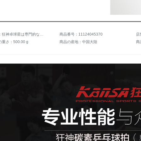
商品名称：狂神卓球星は専門的なトレーニングppq完成品のラケットの5つの星をたたきます。1つの長い柄の横撮り3502+6卓球+セットを撮ります。
商品番号：11124045370
店
さ：500.00 g
商品の産地：中国大陸
商