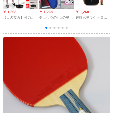
￥ 1,268
￥ 1,268
￥ 1,268
【目の改善】弾力性
チョウウの4つの星の
辉胜六星ラケト専门
グ
のある軟軸卓球トレ
ラッケTBC 401 402
トレーニング両面反
ーニング器学生が卓
段阶を4つの星の卓球
胶鶏手羽木卓球対ppq
球ラッケトの訓練神
の完成品の双反ゴム
ラッケトの长柄を横
器にボボールをリリ
のラッケを単に1つの
にした。
ースするトレーディ
正逆ゴムTBC 403-
ング器具を供給しま
（横撮り）の长い柄
す。家庭用大人用の
を立てました。
金1.15-13調整です。
【2拍+6球+1シャフ
トを送ります。】