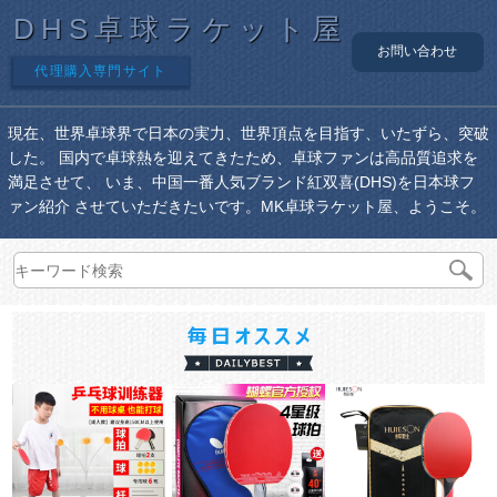
DHS卓球ラケット屋
お問い合わせ
代理購入専門サイト
現在、世界卓球界で日本の実力、世界頂点を目指す、いたずら、突破
した。 国内で卓球熱を迎えてきたため、卓球ファンは高品質追求を
満足させて、 いま、中国一番人気ブランド紅双喜(DHS)を日本球フ
ァン紹介 させていただきたいです。MK卓球ラケット屋、ようこそ。
￥