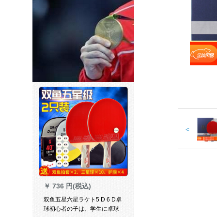
<
￥
736 円(税込)
双鱼五星六星ラケト5 D 6 D卓
球初心者の子は、学生に卓球