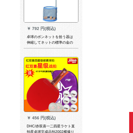
￥
792 円(税込)
卓球のボンネットを拾う器は
伸縮してネットの標準の金の
2103平均サズを拾う。
￥
456 円(税込)
DHC/赤双喜一二四星ラケト直
拍星卓球完成品拍2002横撮り