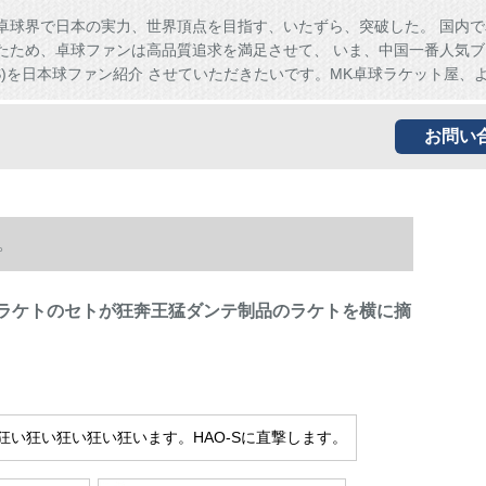
卓球界で日本の実力、世界頂点を目指す、いたずら、突破した。 国内で
たため、卓球ファンは高品質追求を満足させて、 いま、中国一番人気ブ
HS)を日本球ファン紹介 させていただきたいです。MK卓球ラケット屋、
お問い
。
C)ラケトのセトが狂奔王猛ダンテ制品のラケトを横に摘
狂い狂い狂い狂い狂います。HAO-Sに直撃します。