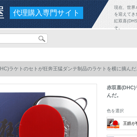
屋
現在、世界
代理購入専門サイト
を迎えてき
紅双喜(D
そ。
DHC)ラケトのセトが狂奔王猛ダンテ制品のラケトを横に摘んだ
赤双喜(DH
んだ。
色を選択
王皓が