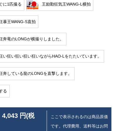
ぐに1匹撮る
王励勤狂気王WANG-L横拍
狂暴王WANG-S直拍
狂奔竜のLONGが横撮りしました。
狂い狂い狂い狂い狂いながらHAO-Lをたたいています。
狂奔している龍のLONGを直撃します。
する
 4,043 円(税
ここで表示されるのは商品原価
です。代理費用、送料等はお問