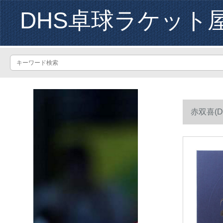
DHS卓球ラケット
赤双喜(