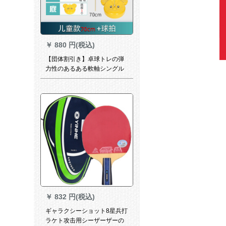
￥
880 円(税込)
【団体割引き】卓球トレの弾
力性のあるある軟軸シングル
は、近視防止オモチャラッケ
ト家庭用卓球自主練神器に向
かって、付け金を供給しま
す。（厚い＋0.7メトルの軟軸
2本＋4つのボア＋ラッケト）
￥
832 円(税込)
ギャラクシーショット8星兵打
ラケト攻击用シーザーザーの