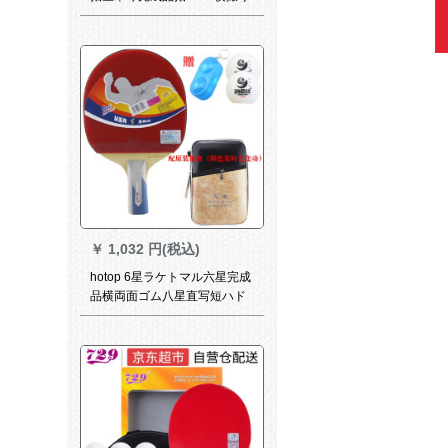
単球+6球+2保護膜
￥
1,032 円(税込)
hotop 6星ラケトマル六星完成
品横両面ゴム八星直写短ハド
ンドラル