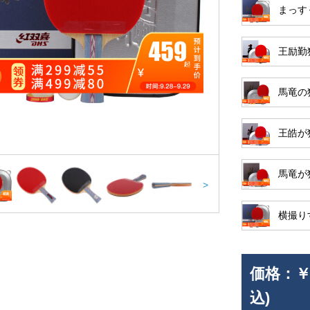
まっす
王励勤
馬竜の
王皓が
馬竜が
>
横撮り
価格：
￥
込)