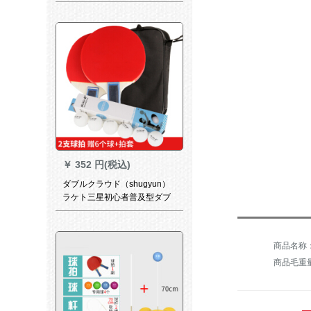
ラッケトを练习します。2枚の
卓球ラッケをセトして、5 Dを
サジダします。
￥
352 円(税込)
ダブルクラウド（shugyun）
ラケト三星初心者普及型ダブ
ルラッケジット2面リフレジッ
ト2冊+ボア1箱
商品毛重量：