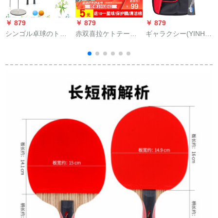
￥ 879
￥ 879
￥ 879
￥
シンゴル卓球のトレ
赤双喜拉ケトテープ
ギャラクシー(YINHE)
ニングは、家庭用ト
が狂奔しています。3
ラケトプロバスケッ
レーニンをトレーニ
枚のラテックスが厚
ト制の写真単品撮り
ングしてから、シン
いです。2.15 mm硬
【10星】10横撮り/长
ゴルで撮影します。
さ38度の赤色があり
いグリップ
ます。10個の星に送
られます。